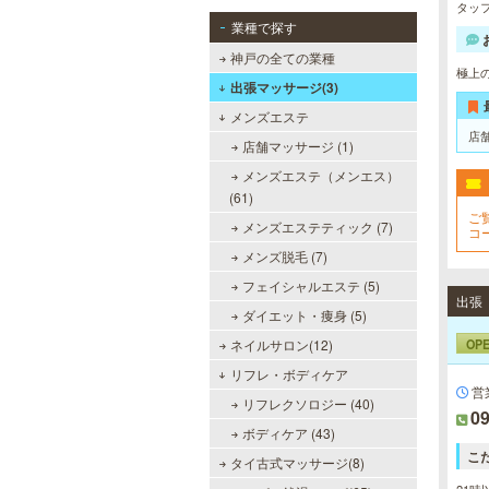
タッ
業種で探す
神戸の全ての業種
極上
出張マッサージ(3)
メンズエステ
店
店舗マッサージ (1)
メンズエステ（メンエス）
(61)
ご
メンズエステティック (7)
コ
フ
メンズ脱毛 (7)
フェイシャルエステ (5)
出張
ダイエット・痩身 (5)
OP
ネイルサロン(12)
リフレ・ボディケア
営
リフレクソロジー (40)
09
ボディケア (43)
こ
タイ古式マッサージ(8)