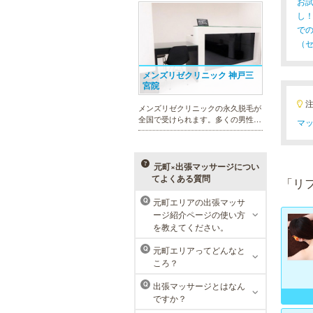
お
れを楽に済ませたい方を全力でサポ
ート致します。各種体験コースもご
し
用意し、お待ちしております。
で
（
メンズリゼクリニック 神戸三
宮院
メンズリゼクリニックの永久脱毛が
全国で受けられます。多くの男性患
マッ
者様にご支持頂き、新宿1院から始
まったメンズリゼクリニックが、現
在では提携院含め全国10院を展開す
るクリニックになりました。
元町×出張マッサージについ
てよくある質問
「リ
元町エリアの出張マッサ
Q
ージ紹介ページの使い方
ラ・パルレ 神戸本店
を教えてください。
ラ・パルレでは、脱毛、フェイシャ
元町エリアってどんなと
Q
ルや引き締め、アロマトリートメン
ころ？
ト、本格的なダイエットコース等、
幅広いメニューでお客様の美を応
出張マッサージとはなん
Q
援。初めてで不安という方には、初
ですか？
回限定体験コースも多数取り揃えて
おります。