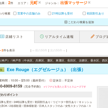
2
元町
出張マッサージ
結果：
件
エリア：
ジャンル：
わり検索
営業中の店舗のみ
21時以降も受付
初回割引あり
こだわり検索を追加
店鋪リスト
リアルタイム速報
ブログ
～2
件を表示
｜
←前の50件
｜
次の50件→
｜
Exe Rouge（エグゼルージュ）（出張）
EN
業時間：10:00～翌5:00（最終受付）
定休日：不定休
0-6909-8159
（完全予約制）
※リフナビを見たと言うとスムーズです
だわりポイント
以降も受付 / 24時以降も受付 / 初回割引あり / リピーター割引あり / キャッシュ
済OK / 2名様歓迎 / 団体様歓迎 / 日本人スタッフのみ / 女性スタッフのみ / ス