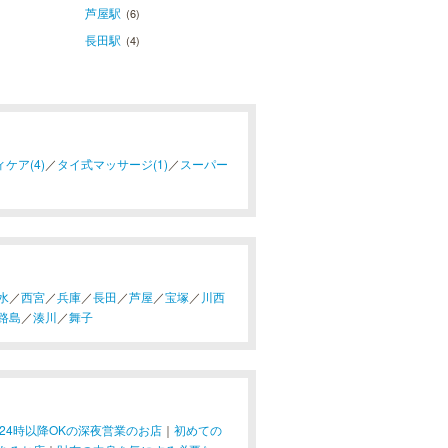
芦屋駅
(6)
長田駅
(4)
ケア(4)
／
タイ式マッサージ(1)
／
スーパー
水
／
西宮
／
兵庫
／
長田
／
芦屋
／
宝塚
／
川西
路島
／
湊川
／
舞子
24時以降OKの深夜営業のお店
｜
初めての