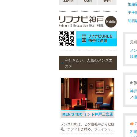
204
65
94
店
店
件
姫路
甲子
明石
元
メン
銭湯
今行きたい、人気のメンズエ
ステ
出
神
／
MEN’S TBC ミント神戸三宮店
メンズTBCは、ヒゲ脱毛やからだ脱
毛、ボディ引き締め、フェイシャル
2
等、清潔感を保ちたい方や、お手入