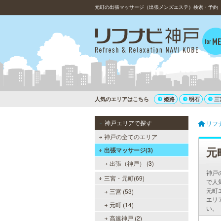
元町の出張マッサージ（出張メンズエステ）検索・予約（2
人気のエリアはこちら
姫路
明石
三
神戸エリアで探す
リフ
神戸の全てのエリア
元
出張マッサージ(3)
出張（神戸） (3)
神戸
三宮・元町(69)
で人
元町
三宮 (53)
エリ
元町 (14)
い。
高速神戸 (2)