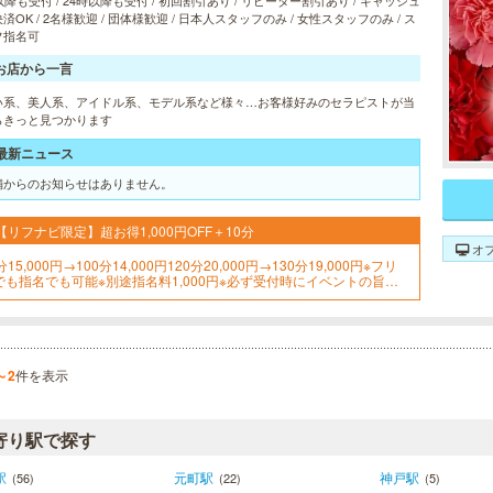
以降も受付 / 24時以降も受付 / 初回割引あり / リピーター割引あり / キャッシュ
済OK / 2名様歓迎 / 団体様歓迎 / 日本人スタッフのみ / 女性スタッフのみ / ス
フ指名可
お店から一言
い系、美人系、アイドル系、モデル系など様々…お客様好みのセラピストが当
らきっと見つかります
最新ニュース
舗からのお知らせはありません。
【リフナビ限定】超お得1,000円OFF＋10分
オ
分15,000円→100分14,000円120分20,000円→130分19,000円※フリ
でも指名でも可能※別途指名料1,000円※必ず受付時にイベントの旨を
申し付けください
～2
件を表示
寄り駅で探す
駅
元町駅
神戸駅
(56)
(22)
(5)