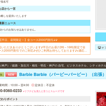
フ指名可
お店から一言
の癒しを提供いたします
最新ニュース
舗からのお知らせはありません。
【平日、昼間限定！】全コース2000円割引♪♪
覧いただきありがとうございます♪平日のお昼(12時～16時)限定で全
オ
ース2000円割引でのご対応♪ぜひご利用お待ちしております♪※適応は
リーでのご予約のみとなっております。
（神戸） / 姫路・加古川・相生・明石・神戸の 自宅、ビジネスホテル、シティホテ
Barbie Barbie（バービーバービー）（出張
EN
NEW
業時間：10:00～翌4:00
定休日：不定休
0-9360-0233
※リフナビを見たと言うとスムーズです
だわりポイント