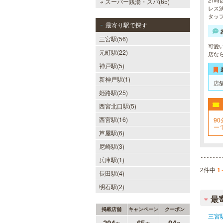
21時
スーパー銭湯・スパ(65)
レス決
タッ
最寄り駅で探す
三宮駅(56)
可愛
元町駅(22)
店な
神戸駅(5)
新神戸駅(1)
店
姫路駅(25)
西宮北口駅(5)
西宮駅(16)
90
ー
芦屋駅(6)
お
尼崎駅(3)
兵庫駅(1)
2件中
1
長田駅(4)
明石駅(2)
最
掲載店舗
キャンペーン
クーポン
三宮