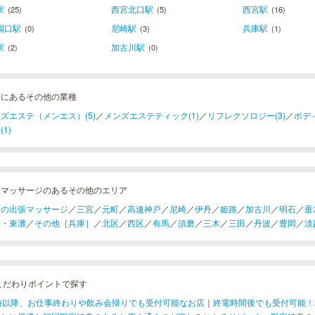
駅
西宮北口駅
西宮駅
(25)
(5)
(16)
園口駅
尼崎駅
兵庫駅
(0)
(3)
(1)
駅
加古川駅
(2)
(0)
町にあるその他の業種
ズエステ（メンエス）(5)
／
メンズエステティック(1)
／
リフレクソロジー(3)
／
ボディ
(1)
張マッサージのあるその他のエリア
戸の出張マッサージ
／
三宮
／
元町
／
高速神戸
／
尼崎
／
伊丹
／
姫路
／
加古川
／
明石
／
垂
灘・東灘
／
その他［兵庫］
／
北区
／
西区
／
有馬
／
須磨
／
三木
／
三田
／
丹波
／
豊岡
／
淡
こだわりポイントで探す
1時以降、お仕事終わりや飲み会帰りでも受付可能なお店
｜
終電時間後でも受付可能！