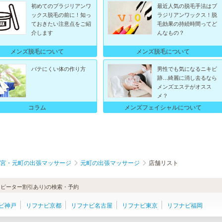
初めてのブラジリアンワ
最近人気の脱毛手法はブ
ックス脱毛の前に！知っ
ラジリアンワックス！脱
ておきたい注意点をご紹
毛効果の持続時間ってど
介します
んなもの？
メンズ脱毛について
メンズ脱毛について
バテにくい体の作り方
男性でも気になるニキビ
跡…綺麗に消し去るなら
メンズエステがオスス
メ？
メンズフェイシャルについて
コラム
宮・元町の出張マッサージ
元町の出張マッサージ
店舗リスト
ピーター割引あり)の検索・予約
ビ神戸
リフナビ京都
リフナビ名古屋
リフナビ東京
リフナビ福岡