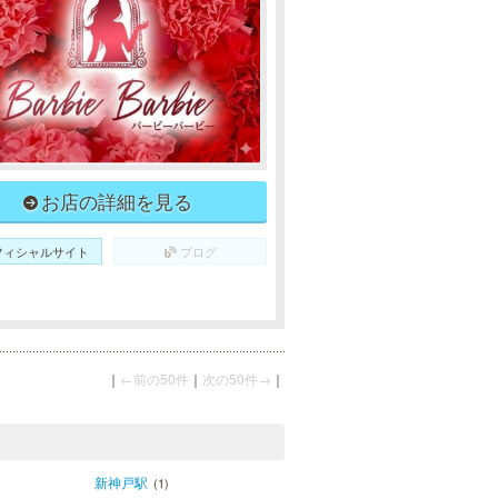
お店の詳細を見る
フィシャルサイト
ブログ
｜
←前の50件
｜
次の50件→
｜
新神戸駅
(1)