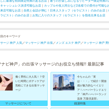
試しに最適な初回限定特典のあるお店
｜
通うのが楽しみになるリピーター限定特典の
！キャッシュレス決済可能なお店
｜
カップルや友人同士など2名様での受付が可能な
の来店可能なお店
｜
自然と会話が弾む！日本人スタッフ（セラピスト）のみのお店
｜
セラピスト）のみのお店
｜
お気に入りのスタッフ（セラピスト）を指名出来るお店
注目のキーワード
サージ 神戸 人気
／
マッサージ 神戸 出張
／
メンズ エステ 神戸
／
マッサージ 神戸 男
フナビ神戸」の出張マッサージのお役立ち情報!! 最新記事
働く男性に大人気！？空
今ちゃんの「実
いた時間にボディケアが
は・・・」で紹介！開放
気軽にできる出張マッサ
感が魅力的なベイエリ
ージ
ア！ハーバーランドエリ
ア「神戸ハーバーランド
温泉 万葉倶楽部」
マッサージについて
銭湯特集