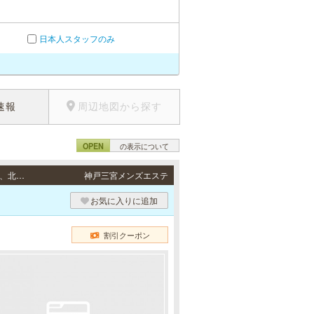
日本人スタッフのみ
速報
周辺地図から探す
OPEN
の表示について
出張（神戸） / 神戸市（中央区、兵庫区、灘区、東灘区、長田区、須磨区、垂水区、西区、北区）、芦屋市、西宮市、尼崎市、三田市、三木市の自宅、ビジネスホテル、シティホテルなど。 その他ご相談ください。
神戸三宮メンズエステ
お気に入りに追加
割引クーポン