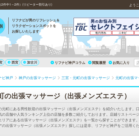
件中1～2件）(リピーター割引あり)
よう
リフナビが男のリフレッシュ＆
リラクゼーションスポットを
お探しいたします
宮
西宮
加古川
リフナビ神戸コラム
閲覧履歴
お気に入り
ナビ神戸
神戸の出張マッサージ
三宮・元町の出張マッサージ
元町の出張マ
町の出張マッサージ（出張メンズエステ）
の元町にある男性歓迎の出張マッサージ（出張メンズエステ）を紹介いたします。
気の店舗や人気ランキング上位の店舗を多数ご紹介しております。店鋪リストペー
エリアにある出張マッサージ（出張メンズエステ）を一覧から探すことができます。
アの出張マッサージ（出張メンズエステ）探しには是非、リフナビ神戸をご活用く