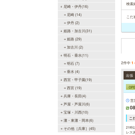
検索
尼崎・伊丹(16)
尼崎 (14)
こだ
伊丹 (2)
姫路・加古川(31)
姫路 (29)
加古川 (2)
明石・垂水(11)
2件中
1
明石 (7)
垂水 (4)
西宮・甲子園(19)
OP
西宮 (19)
兵庫・長田(4)
営
芦屋・芦屋川(6)
08
宝塚・川西(10)
こ
灘・東灘・岡本(6)
21時
その他［兵庫］(45)
レス決