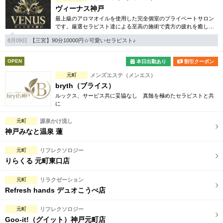
ヴィーナス神戸
最上級のアロマオイルを使用した完全個室のプライベートサロン
です。厳選セラピスト達による至高の施術で貴方の疲れを癒しま
す。
8月09日
【三宮】90分10000円☆可愛いセラピスト♪
OPEN
本日出勤あり
割引クーポン
元町
メンズエステ（メンエス）
bryth（ブライス）
ルックス、サービス共に妥協なし 真髄を極めたセラピストと共
に
元町
源泉かけ流し
神戸みなと温泉 蓮
元町
リフレクソロジー
りらくる 元町東口店
元町
リラクゼーション
Refresh hands デュオこうべ店
元町
リフレクソロジー
Goo-it!（グイット）神戸元町店