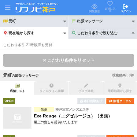
神戸のメンズエステ・マッサージを探すなら
お気に入
り
閲覧履歴
ログイン
元町
出張マッサージ
現在地から探す
こだわり条件で絞り込む
こだわり条件で絞り込む
こだわり条件:
21時以降も受付
こだわり条件をリセット
元町
検索結果 :
3
件
の
出張マッサージ
21時以降も受付
24時以降も受付
初回割引あり
リピーター割引あり
店舗リスト
リアルタイム速報
ブログ速報
周辺地図から探す
OPEN
本日出勤あり
割引クーポン
団体割引
ポイントカード有
出張
神戸三宮メンズエステ
キャッシュレス決済OK
領収証発行可
Exe Rouge（エグゼルージュ）（出張）
極上の癒しを提供いたします
2名様歓迎
団体様歓迎