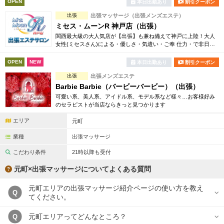
OPEN
本日出勤あり
割引クーポン
完全個室
半個室あり
出張
出張マッサージ（出張メンズエステ）
ペアルームあり
シャワー室完備
ミセス・ムーンR 神戸店（出張）
関西最大級の大人気店が【出張】も兼ね備えて神戸に上陸！大人
フットバスあり
岩盤浴あり
女性(ミセスさん)による・優しさ・気遣い・ご奉 仕力・で非日常
なひと時を過ごしていただけるそんな男性限定の大人気プライベ
ートサロン★
専用駐車場あり
有資格者在籍
OPEN
NEW
本日出勤あり
割引クーポン
出張
出張メンズエステ
日本人スタッフのみ
女性スタッフのみ
Barbie Barbie（バービーバービー）（出張）
可愛い系、美人系、アイドル系、モデル系など様々…お客様好み
スタッフ指名可
Ｗセラピスト
のセラピストが当店ならきっと見つかります
駅から徒歩5分以内
エリア
元町
業種
出張マッサージ
こだわり条件を変更
こだわり条件
21時以降も受付
元町×出張マッサージについてよくある質問
閉じる
元町エリアの出張マッサージ紹介ページの使い方を教え
Q
てください。
元町エリアってどんなところ？
Q