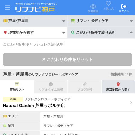
神戸のメンズエステ・マッサージを探すなら
お気に入
り
閲覧履歴
ログイン
芦屋･芦屋川
リフレ・ボディケア
現在地から探す
こだわり条件で絞り込む
こだわり条件で絞り込む
こだわり条件:
キャッシュレス決済OK
こだわり条件をリセット
芦屋・芦屋川
検索結果 :
1
件
の
リフレクソロジー・ボディケア
21時以降も受付
24時以降も受付
初回割引あり
リピーター割引あり
店舗リスト
リアルタイム速報
ブログ速報
周辺地図から探す
芦屋
リフレクソロジー・ボディケア
団体割引
ポイントカード有
Natural Garden 芦屋ラポルテ店
キャッシュレス決済OK
領収証発行可
エリア
芦屋・芦屋川
2名様歓迎
団体様歓迎
業種
リフレ・ボディケア