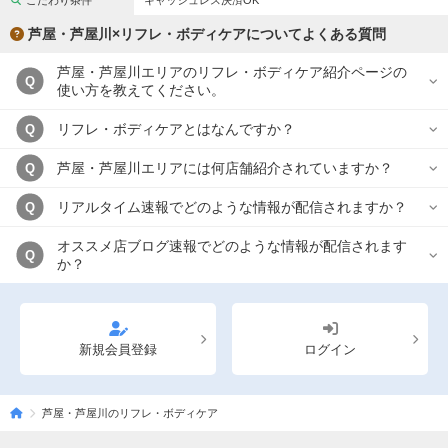
こだわり条件
キャッシュレス決済OK
完全個室
半個室あり
芦屋・芦屋川×リフレ・ボディケアについてよくある質問
ペアルームあり
シャワー室完備
芦屋・芦屋川エリアのリフレ・ボディケア紹介ページの
Q
フットバスあり
岩盤浴あり
使い方を教えてください。
専用駐車場あり
有資格者在籍
リフレ・ボディケアとはなんですか？
Q
日本人スタッフのみ
女性スタッフのみ
芦屋・芦屋川エリアには何店舗紹介されていますか？
Q
スタッフ指名可
Ｗセラピスト
リアルタイム速報でどのような情報が配信されますか？
Q
駅から徒歩5分以内
オススメ店ブログ速報でどのような情報が配信されます
Q
か？
こだわり条件を変更
閉じる
新規会員登録
ログイン
芦屋・芦屋川のリフレ・ボディケア