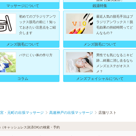
マッサージについて
銭湯特集
初めてのブラジリアンワ
最近人気の脱毛手法はブ
ックス脱毛の前に！知っ
ラジリアンワックス！脱
ておきたい注意点をご紹
毛効果の持続時間ってど
介します
んなもの？
メンズ脱毛について
メンズ脱毛について
バテにくい体の作り方
男性でも気になるニキビ
跡…綺麗に消し去るなら
メンズエステがオスス
メ？
メンズフェイシャルについて
コラム
宮・元町の出張マッサージ
高速神戸の出張マッサージ
店舗リスト
(キャッシュレス決済OK)の検索・予約