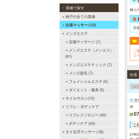
業種で探す
極上
神戸の全ての業種
出張マッサージ(3)
店
メンズエステ
店舗マッサージ (1)
メンズエステ（メンエス）
ご
コ
(61)
フ
メンズエステティック (7)
メンズ脱毛 (7)
フェイシャルエステ (5)
OP
ダイエット・痩身 (5)
ネイルサロン(12)
営
リフレ・ボディケア
休
07
リフレクソロジー (40)
ボディケア (43)
こ
タイ古式マッサージ(8)
21時