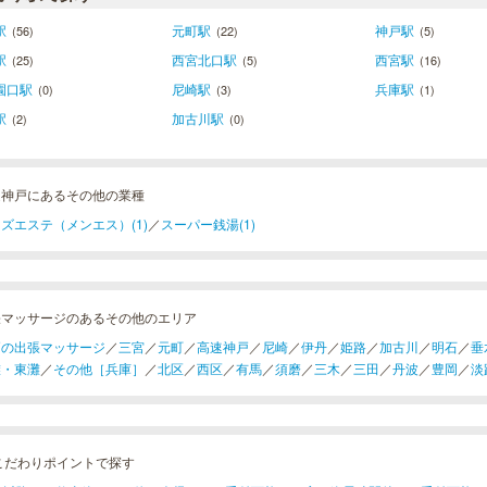
駅
元町駅
神戸駅
(56)
(22)
(5)
駅
西宮北口駅
西宮駅
(25)
(5)
(16)
園口駅
尼崎駅
兵庫駅
(0)
(3)
(1)
駅
加古川駅
(2)
(0)
速神戸にあるその他の業種
ズエステ（メンエス）(1)
／
スーパー銭湯(1)
張マッサージのあるその他のエリア
戸の出張マッサージ
／
三宮
／
元町
／
高速神戸
／
尼崎
／
伊丹
／
姫路
／
加古川
／
明石
／
垂
灘・東灘
／
その他［兵庫］
／
北区
／
西区
／
有馬
／
須磨
／
三木
／
三田
／
丹波
／
豊岡
／
淡
こだわりポイントで探す