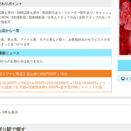
だわりポイント
以降も受付 / 24時以降も受付 / 初回割引あり / リピーター割引あり / キャッシュ
済OK / 2名様歓迎 / 団体様歓迎 / 日本人スタッフのみ / 女性スタッフのみ / ス
フ指名可
お店から一言
い系、美人系、アイドル系、モデル系など様々…お客様好みのセラピストが当
らきっと見つかります
最新ニュース
舗からのお知らせはありません。
【リフナビ限定】超お得1,000円OFF＋10分
オ
分15,000円→100分14,000円120分20,000円→130分19,000円※フリ
でも指名でも可能※別途指名料1,000円※必ず受付時にイベントの旨を
申し付けください
～3
件を表示
寄り駅で探す