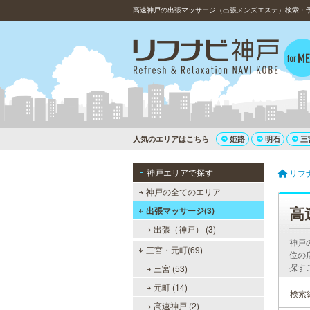
高速神戸の出張マッサージ（出張メンズエステ）検索・予約
人気のエリアはこちら
姫路
明石
三
神戸エリアで探す
リフ
神戸の全てのエリア
高
出張マッサージ(3)
出張（神戸） (3)
神戸
三宮・元町(69)
位の
探す
三宮 (53)
元町 (14)
検索
高速神戸 (2)