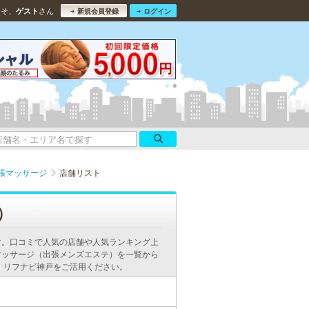
こそ、
さん
ゲスト
新規会員登録
ログイン
張マッサージ
店舗リスト
）
す。口コミで人気の店舗や人気ランキング上
マッサージ（出張メンズエステ）を一覧から
、リフナビ神戸をご活用ください。