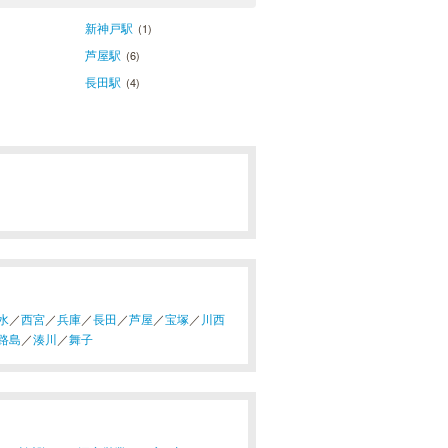
新神戸駅
(1)
芦屋駅
(6)
長田駅
(4)
水
／
西宮
／
兵庫
／
長田
／
芦屋
／
宝塚
／
川西
路島
／
湊川
／
舞子