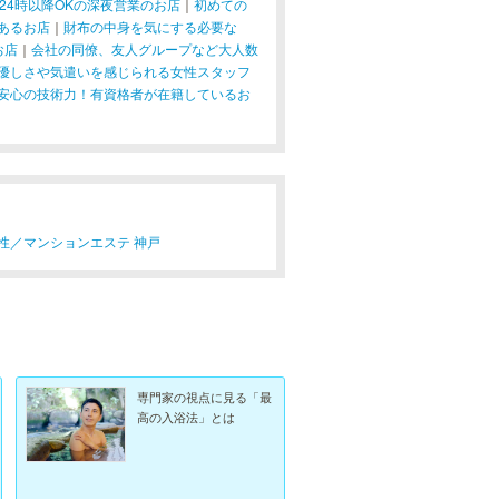
24時以降OKの深夜営業のお店
｜
初めての
あるお店
｜
財布の中身を気にする必要な
お店
｜
会社の同僚、友人グループなど大人数
優しさや気遣いを感じられる女性スタッフ
安心の技術力！有資格者が在籍しているお
性／
マンションエステ 神戸
専門家の視点に見る「最
高の入浴法」とは