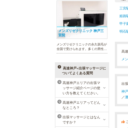
れを楽に済ませたい方を全力でサポ
ート致します。各種体験コースもご
三宮
用意し、お待ちしております。
姫路
甲子
メンズリゼクリニック 神戸三
明石
宮院
メンズリゼクリニックの永久脱毛が
全国で受けられます。多くの男性患
高
者様にご支持頂き、新宿1院から始
まったメンズリゼクリニックが、現
メン
在では提携院含め全国10院を展開す
るクリニックになりました。
高速神戸×出張マッサージに
ついてよくある質問
高速神戸エリアの出張マ
Q
出
ッサージ紹介ページの使
ラ・パルレ 神戸本店
神
い方を教えてください。
／
ラ・パルレでは、脱毛、フェイシャ
高速神戸エリアってどん
Q
ルや引き締め、アロマトリートメン
なところ？
ト、本格的なダイエットコース等、
幅広いメニューでお客様の美を応
出張マッサージとはなん
Q
援。初めてで不安という方には、初
ですか？
回限定体験コースも多数取り揃えて
おります。