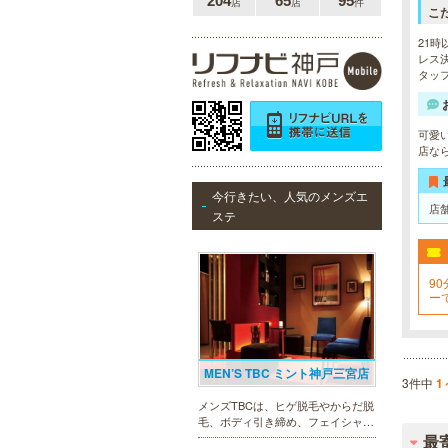
204
65
95
店
店
件
こ
21時
レス決
タッ
可愛
店な
今行きたい、人気のメンズエ
店
ステ
90
ー
お
MEN’S TBC ミント神戸三宮店
3件中
1
メンズTBCは、ヒゲ脱毛やからだ脱
毛、ボディ引き締め、フェイシャル
等、清潔感を保ちたい方や、お手入
最