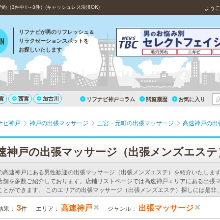
（3件中1～3件）(キャッシュレス決済OK)
よう
リフナビが男のリフレッシュ＆
リラクゼーションスポットを
お探しいたします
宮
西宮
加古川
リフナビ神戸コラム
閲覧履歴
お気に入り
ナビ神戸
神戸の出張マッサージ
三宮・元町の出張マッサージ
高速神戸の出
速神戸の出張マッサージ（出張メンズエステ
の高速神戸にある男性歓迎の出張マッサージ（出張メンズエステ）を紹介いたしま
店舗を多数ご紹介しております。店鋪リストページでは高速神戸エリアにある出張
ことができます。 このエリアの出張マッサージ（出張メンズエステ）探しには是非
3
高速神戸
出張マッサージ
結果：
件
エリア：
ジャンル：