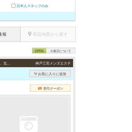
日本人スタッフのみ
速報
周辺地図から探す
OPEN
の表示について
出張（神戸） / 神戸市（中央区、兵庫区、灘区、東灘区、長田区、須磨区、垂水区、西区、北区）、芦屋市、西宮市、尼崎市、三田市、三木市の自宅、ビジネスホテル、シティホテルなど。 その他ご相談ください。
神戸三宮メンズエステ
お気に入りに追加
割引クーポン