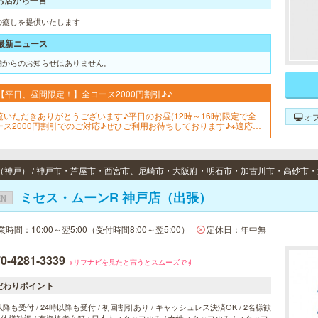
お店から一言
の癒しを提供いたします
最新ニュース
舗からのお知らせはありません。
【平日、昼間限定！】全コース2000円割引♪♪
覧いただきありがとうございます♪平日のお昼(12時～16時)限定で全
オ
ース2000円割引でのご対応♪ぜひご利用お待ちしております♪※適応は
リーでのご予約のみとなっております。
ミセス・ムーンR 神戸店（出張）
EN
業時間：10:00～翌5:00（受付時間8:00～翌5:00）
定休日：年中無
0-4281-3339
※リフナビを見たと言うとスムーズです
だわりポイント
以降も受付 / 24時以降も受付 / 初回割引あり / キャッシュレス決済OK / 2名様歓