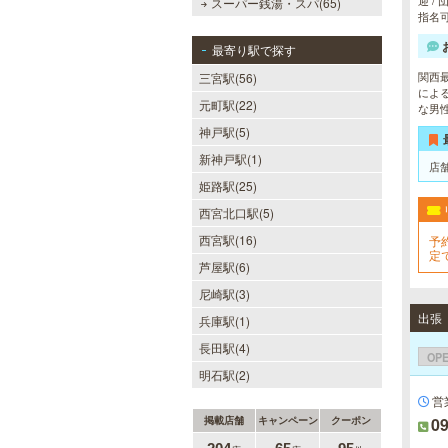
迎 /
スーパー銭湯・スパ(65)
指名
最寄り駅で探す
関西
三宮駅(56)
によ
元町駅(22)
な男
神戸駅(5)
新神戸駅(1)
店
姫路駅(25)
西宮北口駅(5)
西宮駅(16)
予
定
芦屋駅(6)
尼崎駅(3)
出張
兵庫駅(1)
長田駅(4)
OP
明石駅(2)
営
掲載店舗
キャンペーン
クーポン
09