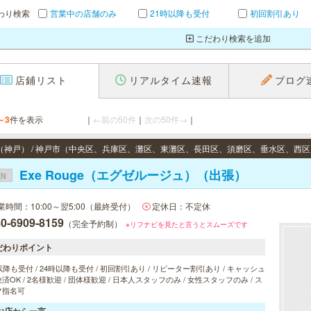
わり検索
営業中の店舗のみ
21時以降も受付
初回割引あり
こだわり検索を追加
店鋪リスト
リアルタイム速報
ブログ
～3
件を表示
｜
←前の50件
｜
次の50件→
｜
Exe Rouge（エグゼルージュ）（出張）
EN
業時間：10:00～翌5:00（最終受付）
定休日：不定休
0-6909-8159
（完全予約制）
※リフナビを見たと言うとスムーズです
だわりポイント
以降も受付 / 24時以降も受付 / 初回割引あり / リピーター割引あり / キャッシュ
済OK / 2名様歓迎 / 団体様歓迎 / 日本人スタッフのみ / 女性スタッフのみ / ス
フ指名可