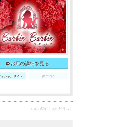
お店の詳細を見る
フィシャルサイト
ブログ
｜
←前の50件
｜
次の50件→
｜