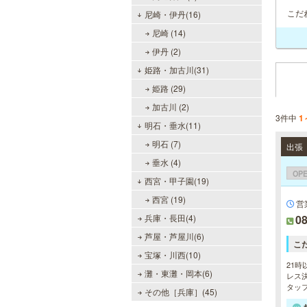
こだ
尼崎・伊丹(16)
尼崎 (14)
伊丹 (2)
姫路・加古川(31)
姫路 (29)
加古川 (2)
3件中
1
明石・垂水(11)
明石 (7)
垂水 (4)
OP
西宮・甲子園(19)
西宮 (19)
営
兵庫・長田(4)
08
芦屋・芦屋川(6)
こ
宝塚・川西(10)
21時
灘・東灘・岡本(6)
レス決
タッ
その他［兵庫］(45)