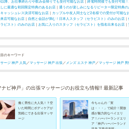
1時以降、お仕事終わりや飲み会帰りでも受付可能なお店
｜
終電時間後でも受付可能！
試しに最適な初回限定特典のあるお店
｜
通うのが楽しみになるリピーター限定特典の
！キャッシュレス決済可能なお店
｜
カップルや友人同士など2名様での受付が可能な
の来店可能なお店
｜
自然と会話が弾む！日本人スタッフ（セラピスト）のみのお店
｜
セラピスト）のみのお店
｜
お気に入りのスタッフ（セラピスト）を指名出来るお店
｜
注目のキーワード
サージ 神戸 人気
／
マッサージ 神戸 出張
／
メンズ エステ 神戸
／
マッサージ 神戸 男
フナビ神戸」の出張マッサージのお役立ち情報!! 最新記事
働く男性に大人気！？空
今ちゃんの「実
いた時間にボディケアが
は・・・」で紹介！開放
気軽にできる出張マッサ
感が魅力的なベイエリ
ージ
ア！ハーバーランドエリ
ア「神戸ハーバーランド
温泉 万葉倶楽部」