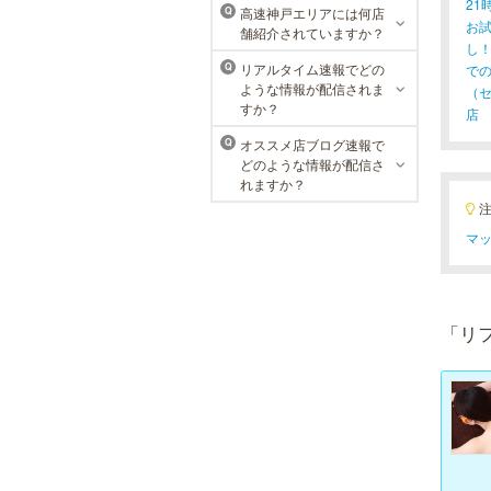
2
高速神戸エリアには何店
Q
お
舗紹介されていますか？
し
リアルタイム速報でどの
で
Q
ような情報が配信されま
（
すか？
店
オススメ店ブログ速報で
Q
どのような情報が配信さ
れますか？
マッ
「リ