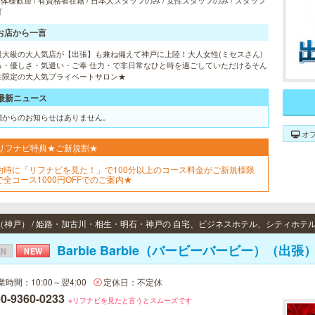
 団体様歓迎 / 有資格者在籍 / 日本人スタッフのみ / 女性スタッフのみ / スタッフ
可
お店から一言
最大級の大人気店が【出張】も兼ね備えて神戸に上陸！大人女性(ミセスさん)
る・優しさ・気遣い・ご奉 仕力・で非日常なひと時を過ごしていただけるそん
性限定の大人気プライベートサロン★
最新ニュース
舗からのお知らせはありません。
オ
リフナビ特典★ご新規割★
約時に「リフナビを見た！」で100分以上のコース料金がご新規様限
で全コース1000円OFFでのご案内★
（神戸） / 姫路・加古川・相生・明石・神戸の 自宅、ビジネスホテル、シティホテ
Barbie Barbie（バービーバービー）（出張
EN
NEW
業時間：10:00～翌4:00
定休日：不定休
0-9360-0233
※リフナビを見たと言うとスムーズです