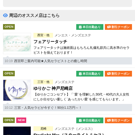
完全個室
半個室あり
ペアルームあり
シャワー室完備
周辺のオススメ店はこちら
フットバスあり
岩盤浴あり
OPEN
本日出勤あり
割引クーポン
西宮・他
メンエス・メンズエステ
専用駐車場あり
有資格者在籍
フェアリータッチ
フェアリータッチは施術面はもちろん礼儀礼節共に高水準のセラ
日本人スタッフのみ
女性スタッフのみ
ピストを揃えております！
スタッフ指名可
Ｗセラピスト
10:19
西宮即ご案内可能★人気セラピストとの癒し時間
駅から徒歩5分以内
OPEN
本日出勤あり
割引クーポン
三宮・他
メンズエステ
こだわり条件を変更
ゆりかご 神戸尼崎店
【ゆりかごコンセプト】「¨愛¨を理解した30代・40代の大人女性
にしか出せない優しく¨あったかい愛¨を感じてもらいます。」
閉じる
10:12
三宮・人気セラピが今すぐ！90分1.1万円～！
OPEN
NEW
本日出勤あり
割引クーポン
尼崎
メンズエステ（メンエス）