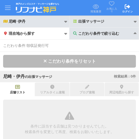
神戸のメンズエステ・マッサージを探すなら
お気に入
り
閲覧履歴
ログイン
尼崎･伊丹
出張マッサージ
現在地から探す
こだわり条件で絞り込む
こだわり条件で絞り込む
こだわり条件:
領収証発行可
こだわり条件をリセット
尼崎・伊丹
検索結果 :
0
件
の
出張マッサージ
21時以降も受付
24時以降も受付
初回割引あり
リピーター割引あり
店舗リスト
リアルタイム速報
ブログ速報
周辺地図から探す
団体割引
ポイントカード有
キャッシュレス決済OK
領収証発行可
条件に該当する店舗は見つかりませんでした。
2名様歓迎
団体様歓迎
検索条件を変更して再度、検索をお願いいたします。