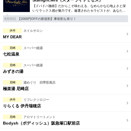
Starlight.Mrs（スターライトミセス）
【ドバドバ施術】だからこそ味わえる、なめらかな心地よさと深
いリラックス感が魅力です。厳選されたセラピストが、あなただ
けの特別な時間を演出。尼崎エリアでワンランク上の癒しをお探
8月05日
【2000円OFFの新規割】事前割も有り！
しなら、ぜひ。
伊丹
ネイルサロン
MY DEAR
尼崎
スーパー銭湯
七松温泉
尼崎
スーパー銭湯
みずきの湯
尼崎
湯めぐり 四季彩風呂
極楽湯 尼崎店
伊丹
リフレクソロジー
りらくる 伊丹瑞穂店
尼崎
アロマトリートメント
Bodysh（ボディッシュ）阪急塚口駅前店