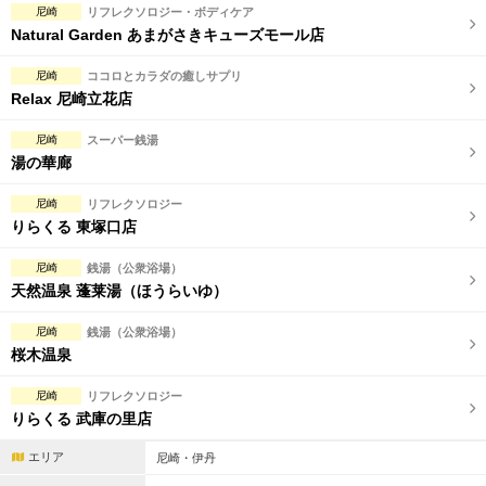
尼崎
リフレクソロジー・ボディケア
Natural Garden あまがさきキューズモール店
尼崎
ココロとカラダの癒しサプリ
Relax 尼崎立花店
尼崎
スーパー銭湯
湯の華廊
尼崎
リフレクソロジー
りらくる 東塚口店
尼崎
銭湯（公衆浴場）
天然温泉 蓬莱湯（ほうらいゆ）
尼崎
銭湯（公衆浴場）
桜木温泉
尼崎
リフレクソロジー
りらくる 武庫の里店
エリア
尼崎・伊丹