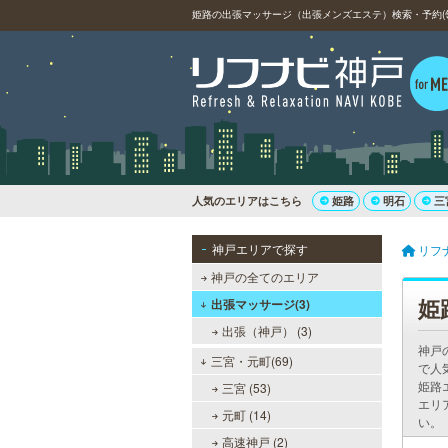
姫路の出張マッサージ（出張メンズエステ）検索・予約(
人気のエリアはこちら
姫路
明石
三
神戸エリアで探す
リフ
神戸の全てのエリア
姫
出張マッサージ(3)
出張（神戸） (3)
神戸
三宮・元町(69)
で人
姫路
三宮 (53)
エリ
元町 (14)
い。
高速神戸 (2)