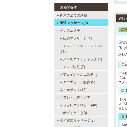
業種で探す
神戸の全ての業種
姫路 
出張マッサージ(3)
OP
メンズエステ
店舗マッサージ (1)
営
メンズエステ（メンエス）
休（
(61)
07
メンズエステティック (7)
こ
メンズ脱毛 (7)
21時
フェイシャルエステ (5)
済OK
ダイエット・痩身 (5)
スタッ
ネイルサロン(12)
リフレ・ボディケア
【2月
ス”
リフレクソロジー (40)
まし
ボディケア (43)
タイ古式マッサージ(8)
8/0