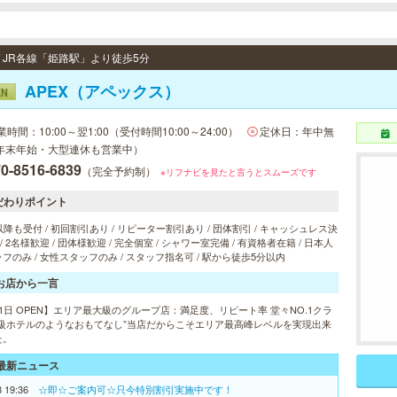
/ JR各線「姫路駅」より徒歩5分
APEX（アペックス）
EN
業時間：10:00～翌1:00（受付時間10:00～24:00）
定休日：年中無
年末年始・大型連休も営業中）
0-8516-6839
（完全予約制）
※リフナビを見たと言うとスムーズです
だわりポイント
以降も受付 / 初回割引あり / リピーター割引あり / 団体割引 / キャッシュレス決
 / 2名様歓迎 / 団体様歓迎 / 完全個室 / シャワー室完備 / 有資格者在籍 / 日本人
フのみ / 女性スタッフのみ / スタッフ指名可 / 駅から徒歩5分以内
お店から一言
1日 OPEN】エリア最大級のグループ店：満足度、リピート率 堂々NO.1クラ
高級ホテルのようなおもてなし”当店だからこそエリア最高峰レベルを実現出来
た。
最新ニュース
8 19:36
☆即☆ご案内可☆只今特別割引実施中です！