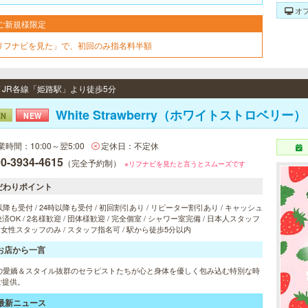
オ
ご新規様限定
リフナビを見た」で、初回のみ指名料半額
/ JR各線「姫路駅」より徒歩5分
White Strawberry（ホワイトストロベリー）
EN
NEW
業時間：10:00～翌5:00
定休日：不定休
0-3934-4615
（完全予約制）
※リフナビを見たと言うとスムーズです
だわりポイント
以降も受付 / 24時以降も受付 / 初回割引あり / リピーター割引あり / キャッシュ
済OK / 2名様歓迎 / 団体様歓迎 / 完全個室 / シャワー室完備 / 日本人スタッフ
/ 女性スタッフのみ / スタッフ指名可 / 駅から徒歩5分以内
お店から一言
代の愛嬌＆スタイル抜群のセラピストたちが心と身体を優しく包み込む特別な時
ご提供。
最新ニュース