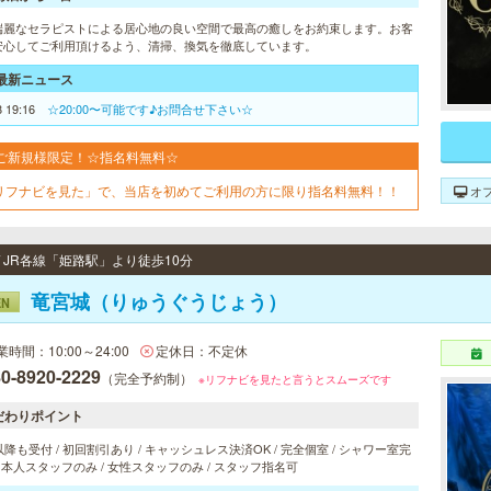
端麗なセラピストによる居心地の良い空間で最高の癒しをお約束します。お客
安心してご利用頂けるよう、清掃、換気を徹底しています。
最新ニュース
8 19:16
☆20:00〜可能です♪お問合せ下さい☆
ご新規様限定！☆指名料無料☆
リフナビを見た」で、当店を初めてご利用の方に限り指名料無料！！
オ
/ JR各線「姫路駅」より徒歩10分
竜宮城（りゅうぐうじょう）
EN
業時間：10:00～24:00
定休日：不定休
0-8920-2229
（完全予約制）
※リフナビを見たと言うとスムーズです
だわりポイント
以降も受付 / 初回割引あり / キャッシュレス決済OK / 完全個室 / シャワー室完
 日本人スタッフのみ / 女性スタッフのみ / スタッフ指名可