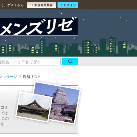
こそ、
さん
ゲスト
新規会員登録
ログイン
マッサージ
店舗リスト
口コミ
ジでは
 この
ださ