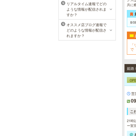
リアルタイム速報でどの
Q
共に
ような情報が配信されま
すか？
8/0
オススメ店ブログ速報で
Q
どのような情報が配信さ
れますか？
「
で
来
下
姫路 
OP
営
09
こ
21時
ー室完