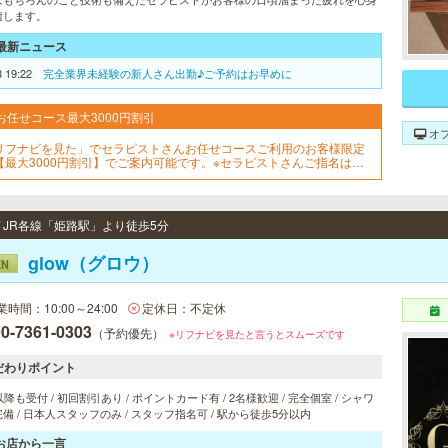
癒します。
最新ニュース
8 19:22
完全業界未経験の新人さん出勤♪ご予約はお早めに
お任せコース最大3000円割引
オ
リフナビを見た」でセラピストさんお任せコースご利用のお客様限定
【最大3000円割引】でご案内可能です。※セラピストさんご指名は出
ません※どの時間帯でもご利用可能です※「お任せコース」でとお伝え
さい
/ JR各線「姫路駅」より徒歩5分
glow（グロウ）
EN
業時間：10:00～24:00
定休日：不定休
0-7361-0303
（予約優先）
※リフナビを見たと言うとスムーズです
だわりポイント
以降も受付 / 初回割引あり / ポイントカード有 / 2名様歓迎 / 完全個室 / シャワ
備 / 日本人スタッフのみ / スタッフ指名可 / 駅から徒歩5分以内
お店から一言