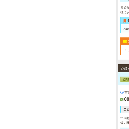
容姿
様に
8/0
「
姫路 
OP
営
08
こ
21時
備 /