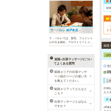
まったメンズリゼクリニックが、現
在では提携院含め全国10院を展開す
8/0
るクリニックになりました。
「
ま
ラ・パルレ 神戸本店
ラ・パルレでは、脱毛、フェイシャ
ルや引き締め、アロマトリートメン
姫路 
ト、本格的なダイエットコース等、
幅広いメニューでお客様の美を応
援。初めてで不安という方には、初
OP
回限定体験コースも多数取り揃えて
姫路×出張マッサージについ
おります。
てよくある質問
営
09
姫路エリアの出張マッサ
Q
ージ紹介ページの使い方
MEN’S TBC ミント神戸三宮店
を教えてください。
こ
メンズTBCは、ヒゲ脱毛やからだ脱
21時
姫路エリアってどんなと
Q
毛、ボディ引き締め、フェイシャル
人スタ
ころ？
等、清潔感を保ちたい方や、お手入
れを楽に済ませたい方を全力でサポ
出張マッサージとはなん
Q
ート致します。各種体験コースもご
ですか？
用意し、お待ちしております。
JR
クス