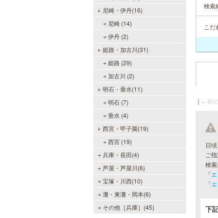
検索
尼崎・伊丹(16)
尼崎 (14)
こだ
伊丹 (2)
姫路・加古川(31)
姫路 (29)
加古川 (2)
明石・垂水(11)
｜
←前の
明石 (7)
垂水 (4)
西宮・甲子園(19)
西宮 (19)
日頃
兵庫・長田(4)
ご指
検索
芦屋・芦屋川(6)
「
エ
宝塚・川西(10)
「
エ
灘・東灘・岡本(6)
その他［兵庫］(45)
下