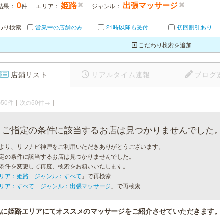
0
姫路
出張マッサージ
結果：
件
エリア：
ジャンル：
わり検索
営業中の店舗のみ
21時以降も受付
初回割引あり
こだわり検索を追加
店鋪リスト
リアルタイム速報
ブログ
50件
｜
次の50件→
｜
ご指定の条件に該当するお店は見つかりませんでした
より、リフナビ神戸をご利用いただきありがとうございます。
定の条件に該当するお店は見つかりませんでした。
条件を変更して再度、検索をお願いいたします。
リア：姫路 ジャンル：すべて
」で再検索
リア：すべて ジャンル：出張マッサージ
」で再検索
記に姫路エリアにてオススメのマッサージをご紹介させていただきます