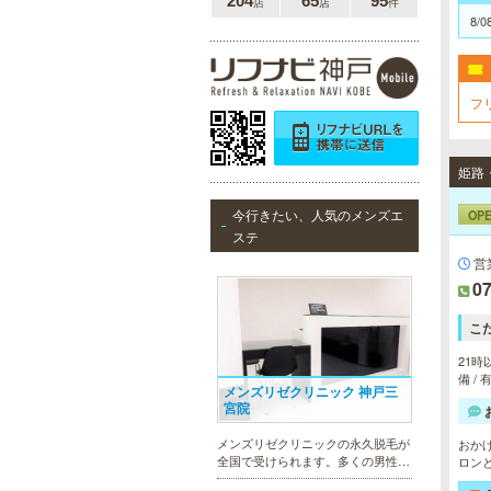
204
65
95
店
店
件
8/0
フ
姫路
OP
今行きたい、人気のメンズエ
ステ
営
07
こ
21時
備 /
メンズリゼクリニック 神戸三
宮院
メンズリゼクリニックの永久脱毛が
おか
全国で受けられます。多くの男性患
ロン
者様にご支持頂き、新宿1院から始