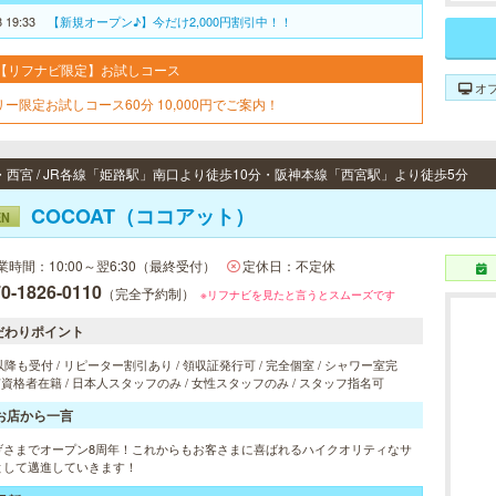
8 19:33
【新規オープン♪】今だけ2,000円割引中！！
【リフナビ限定】お試しコース
オ
リー限定お試しコース60分 10,000円でご案内！
・西宮 / JR各線「姫路駅」南口より徒歩10分・阪神本線「西宮駅」より徒歩5分
COCOAT（ココアット）
EN
業時間：10:00～翌6:30（最終受付）
定休日：不定休
0-1826-0110
（完全予約制）
※リフナビを見たと言うとスムーズです
だわりポイント
以降も受付 / リピーター割引あり / 領収証発行可 / 完全個室 / シャワー室完
 有資格者在籍 / 日本人スタッフのみ / 女性スタッフのみ / スタッフ指名可
お店から一言
げさまでオープン8周年！これからもお客さまに喜ばれるハイクオリティなサ
として邁進していきます！