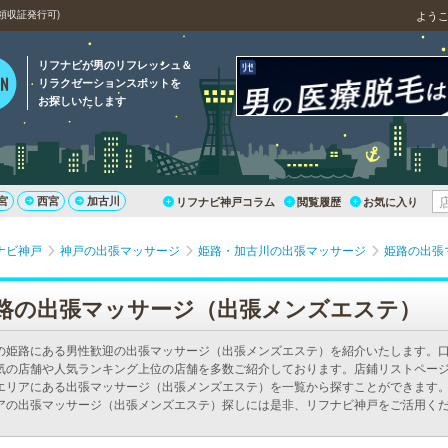
領収証発行可)
よう
リフナビが男のリフレッシュ＆
リラクゼーションスポットを
お探しいたします
宮
西宮
加古川
リフナビ神戸コラム
閲覧履歴
お気に入り
ナビ神戸
神戸の出張マッサージ
姫路・加古川の出張マッサージ
姫路の出張
路の出張マッサージ（出張メンズエステ）
の姫路にある男性歓迎の出張マッサージ（出張メンズエステ）を紹介いたします。
気の店舗や人気ランキング上位の店舗を多数ご紹介しております。店鋪リストペー
エリアにある出張マッサージ（出張メンズエステ）を一覧から探すことができます。
アの出張マッサージ（出張メンズエステ）探しには是非、リフナビ神戸をご活用く