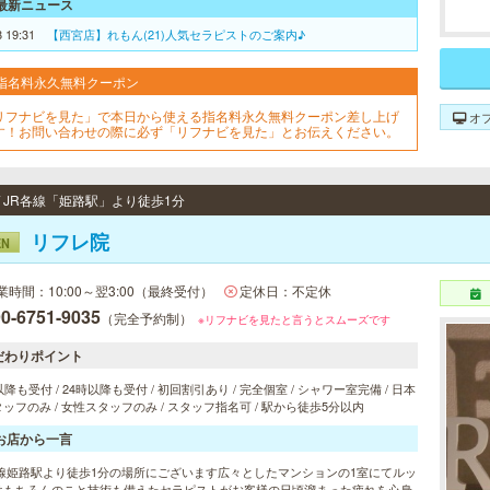
最新ニュース
8 19:31
【西宮店】れもん(21)人気セラピストのご案内♪
指名料永久無料クーポン
リフナビを見た」で本日から使える指名料永久無料クーポン差し上げ
オ
す！お問い合わせの際に必ず「リフナビを見た」とお伝えください。
/ JR各線「姫路駅」より徒歩1分
リフレ院
EN
業時間：10:00～翌3:00（最終受付）
定休日：不定休
0-6751-9035
（完全予約制）
※リフナビを見たと言うとスムーズです
だわりポイント
以降も受付 / 24時以降も受付 / 初回割引あり / 完全個室 / シャワー室完備 / 日本
ッフのみ / 女性スタッフのみ / スタッフ指名可 / 駅から徒歩5分以内
お店から一言
各線姫路駅より徒歩1分の場所にございます広々としたマンションの1室にてルッ
はもちろんのこと技術も備えたセラピストがお客様の日頃溜まった疲れを心身