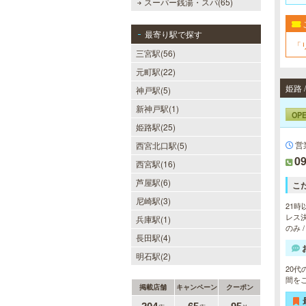
スーパー銭湯・スパ(65)
最寄り駅で探す
「
三宮駅(56)
元町駅(22)
姫路 
神戸駅(5)
新神戸駅(1)
OP
姫路駅(25)
営
西宮北口駅(5)
09
西宮駅(16)
芦屋駅(6)
こ
尼崎駅(3)
21時
レス決
兵庫駅(1)
のみ 
長田駅(4)
明石駅(2)
20
間を
掲載店舗
キャンペーン
クーポン