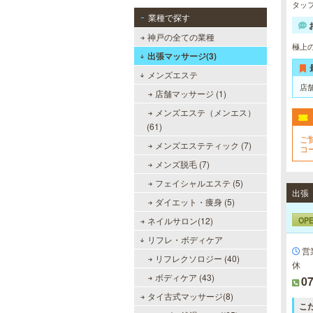
タッ
業種で探す
神戸の全ての業種
極上
出張マッサージ(3)
メンズエステ
店
店舗マッサージ (1)
メンズエステ（メンエス）
(61)
ご
メンズエステティック (7)
コ
フ
メンズ脱毛 (7)
フェイシャルエステ (5)
ダイエット・痩身 (5)
OP
ネイルサロン(12)
リフレ・ボディケア
営
リフレクソロジー (40)
休
ボディケア (43)
07
タイ古式マッサージ(8)
こ