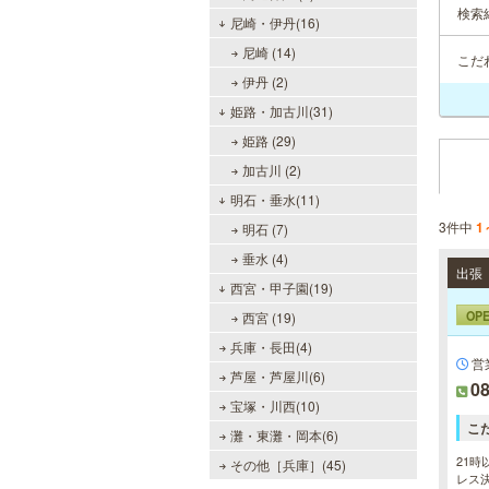
検索
尼崎・伊丹(16)
尼崎 (14)
こだ
伊丹 (2)
姫路・加古川(31)
姫路 (29)
加古川 (2)
明石・垂水(11)
3件中
1
明石 (7)
垂水 (4)
西宮・甲子園(19)
OP
西宮 (19)
兵庫・長田(4)
営
芦屋・芦屋川(6)
08
宝塚・川西(10)
こ
灘・東灘・岡本(6)
21時
その他［兵庫］(45)
レス決