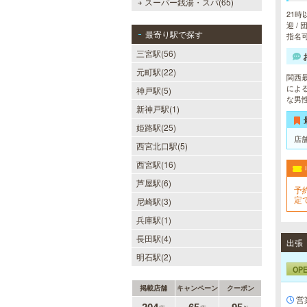
スーパー銭湯・スパ(65)
21時
迎 /
最寄り駅で探す
指名
三宮駅(56)
元町駅(22)
関西
によ
神戸駅(5)
な男
新神戸駅(1)
姫路駅(25)
店
西宮北口駅(5)
西宮駅(16)
芦屋駅(6)
予
定
尼崎駅(3)
兵庫駅(1)
長田駅(4)
出張
明石駅(2)
OP
掲載店舗
キャンペーン
クーポン
営