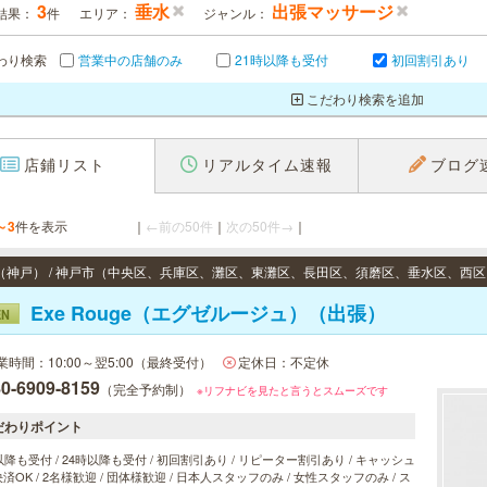
3
垂水
出張マッサージ
結果：
件
エリア：
ジャンル：
わり検索
営業中の店舗のみ
21時以降も受付
初回割引あり
こだわり検索を追加
店鋪リスト
リアルタイム速報
ブログ
～3
件を表示
｜
←前の50件
｜
次の50件→
｜
Exe Rouge（エグゼルージュ）（出張）
EN
業時間：10:00～翌5:00（最終受付）
定休日：不定休
0-6909-8159
（完全予約制）
※リフナビを見たと言うとスムーズです
だわりポイント
以降も受付 / 24時以降も受付 / 初回割引あり / リピーター割引あり / キャッシュ
済OK / 2名様歓迎 / 団体様歓迎 / 日本人スタッフのみ / 女性スタッフのみ / ス