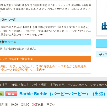
以降も受付 / 24時以降も受付 / 初回割引あり / キャッシュレス決済OK / 2名様歓
 団体様歓迎 / 有資格者在籍 / 日本人スタッフのみ / 女性スタッフのみ / スタッフ
可
お店から一言
最大級の大人気店が【出張】も兼ね備えて神戸に上陸！大人女性(ミセスさん)
る・優しさ・気遣い・ご奉 仕力・で非日常なひと時を過ごしていただけるそん
性限定の大人気プライベートサロン★
最新ニュース
舗からのお知らせはありません。
オ
リフナビ特典★ご新規割★
約時に「リフナビを見た！」で100分以上のコース料金がご新規様限
で全コース1000円OFFでのご案内★
（神戸） / 姫路・加古川・相生・明石・神戸の 自宅、ビジネスホテル、シティホテ
Barbie Barbie（バービーバービー）（出張
EN
NEW
業時間：10:00～翌4:00
定休日：不定休