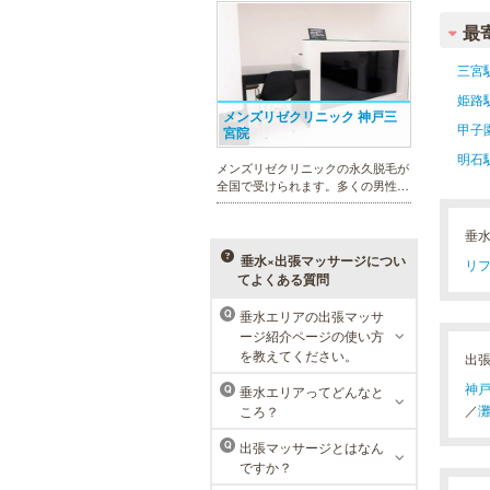
幅広いメニューでお客様の美を応
援。初めてで不安という方には、初
最
回限定体験コースも多数取り揃えて
おります。
三宮
姫路
メンズリゼクリニック 神戸三
甲子
宮院
明石
メンズリゼクリニックの永久脱毛が
全国で受けられます。多くの男性患
者様にご支持頂き、新宿1院から始
まったメンズリゼクリニックが、現
垂
在では提携院含め全国10院を展開す
るクリニックになりました。
垂水×出張マッサージについ
リフ
てよくある質問
垂水エリアの出張マッサ
Q
ージ紹介ページの使い方
MEN’S TBC ミント神戸三宮店
を教えてください。
出
メンズTBCは、ヒゲ脱毛やからだ脱
神
垂水エリアってどんなと
Q
毛、ボディ引き締め、フェイシャル
／
ころ？
等、清潔感を保ちたい方や、お手入
れを楽に済ませたい方を全力でサポ
出張マッサージとはなん
Q
ート致します。各種体験コースもご
ですか？
用意し、お待ちしております。