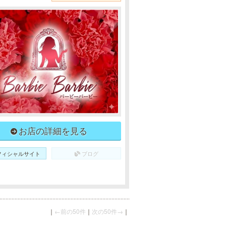
お店の詳細を見る
フィシャルサイト
ブログ
｜
←前の50件
｜
次の50件→
｜