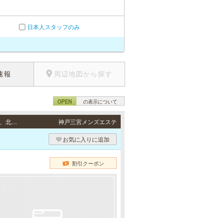
日本人スタッフのみ
速報
周辺地図から探す
OPEN
の表示について
出張（神戸） / 神戸市（中央区、兵庫区、灘区、東灘区、長田区、須磨区、垂水区、西区、北区）、芦屋市、西宮市、尼崎市、三田市、三木市の自宅、ビジネスホテル、シティホテルなど。 その他ご相談ください。
神戸三宮メンズエステ
お気に入りに追加
割引クーポン