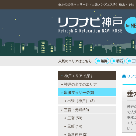
垂水の出張マッサージ（出張メンズエステ）検索・予約（3
人気のエリアはこちら
姫路
明石
三
神戸エリアで探す
リフ
神戸の全てのエリア
垂
出張マッサージ(3)
出張（神戸） (3)
神戸
三宮・元町(69)
で人
垂水
三宮 (53)
エリ
元町 (14)
い。
高速神戸 (2)