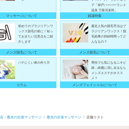
ア「神戸ハーバーランド
温泉 万葉倶楽部」
マッサージについて
銭湯特集
初めてのブラジリアンワ
最近人気の脱毛手法はブ
ックス脱毛の前に！知っ
ラジリアンワックス！脱
ておきたい注意点をご紹
毛効果の持続時間ってど
介します
んなもの？
メンズ脱毛について
メンズ脱毛について
バテにくい体の作り方
男性でも気になるニキビ
跡…綺麗に消し去るなら
メンズエステがオスス
メ？
メンズフェイシャルについて
コラム
石・垂水の出張マッサージ
垂水の出張マッサージ
店舗リスト