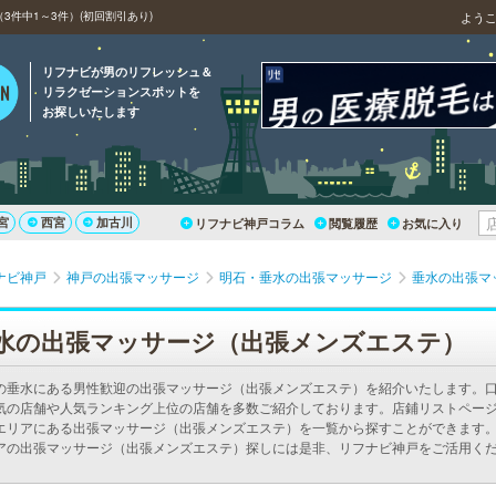
件中1～3件）(初回割引あり)
よう
リフナビが男のリフレッシュ＆
リラクゼーションスポットを
お探しいたします
宮
西宮
加古川
リフナビ神戸コラム
閲覧履歴
お気に入り
ナビ神戸
神戸の出張マッサージ
明石・垂水の出張マッサージ
垂水の出張マ
水の出張マッサージ（出張メンズエステ）
の垂水にある男性歓迎の出張マッサージ（出張メンズエステ）を紹介いたします。
気の店舗や人気ランキング上位の店舗を多数ご紹介しております。店鋪リストペー
エリアにある出張マッサージ（出張メンズエステ）を一覧から探すことができます。
アの出張マッサージ（出張メンズエステ）探しには是非、リフナビ神戸をご活用く