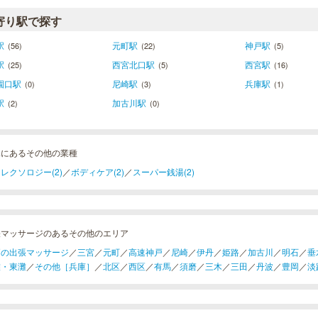
寄り駅で探す
駅
元町駅
神戸駅
(56)
(22)
(5)
駅
西宮北口駅
西宮駅
(25)
(5)
(16)
園口駅
尼崎駅
兵庫駅
(0)
(3)
(1)
駅
加古川駅
(2)
(0)
水にあるその他の業種
レクソロジー(2)
／
ボディケア(2)
／
スーパー銭湯(2)
張マッサージのあるその他のエリア
戸の出張マッサージ
／
三宮
／
元町
／
高速神戸
／
尼崎
／
伊丹
／
姫路
／
加古川
／
明石
／
垂
灘・東灘
／
その他［兵庫］
／
北区
／
西区
／
有馬
／
須磨
／
三木
／
三田
／
丹波
／
豊岡
／
淡