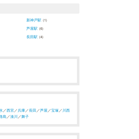
新神戸駅
(1)
芦屋駅
(6)
長田駅
(4)
水
／
西宮
／
兵庫
／
長田
／
芦屋
／
宝塚
／
川西
路島
／
湊川
／
舞子