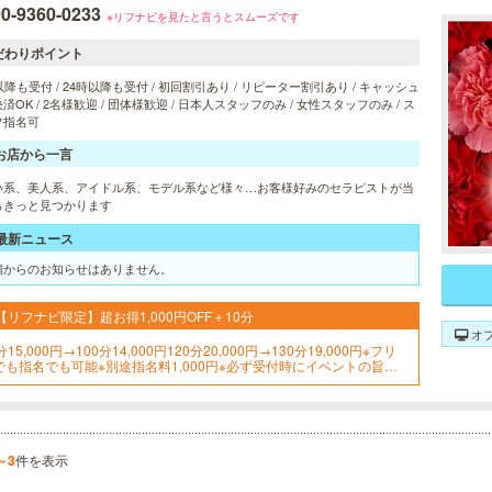
0-9360-0233
※リフナビを見たと言うとスムーズです
だわりポイント
以降も受付 / 24時以降も受付 / 初回割引あり / リピーター割引あり / キャッシュ
済OK / 2名様歓迎 / 団体様歓迎 / 日本人スタッフのみ / 女性スタッフのみ / ス
フ指名可
お店から一言
い系、美人系、アイドル系、モデル系など様々…お客様好みのセラピストが当
らきっと見つかります
最新ニュース
舗からのお知らせはありません。
【リフナビ限定】超お得1,000円OFF＋10分
オ
分15,000円→100分14,000円120分20,000円→130分19,000円※フリ
でも指名でも可能※別途指名料1,000円※必ず受付時にイベントの旨を
申し付けください
～3
件を表示