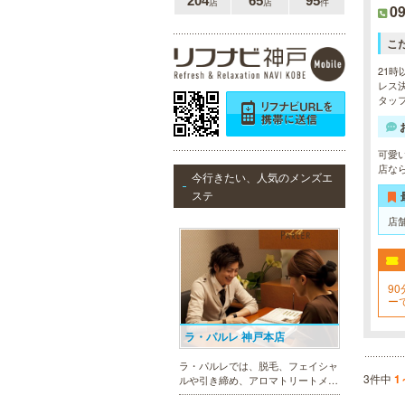
204
65
95
店
店
件
09
こ
21時
レス決
タッ
可愛
店な
今行きたい、人気のメンズエ
ステ
店
90
ー
お
ラ・パルレ 神戸本店
ラ・パルレでは、脱毛、フェイシャ
3件中
1
ルや引き締め、アロマトリートメン
ト、本格的なダイエットコース等、