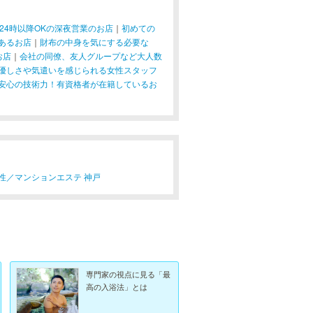
24時以降OKの深夜営業のお店
｜
初めての
あるお店
｜
財布の中身を気にする必要な
お店
｜
会社の同僚、友人グループなど大人数
優しさや気遣いを感じられる女性スタッフ
安心の技術力！有資格者が在籍しているお
性／
マンションエステ 神戸
専門家の視点に見る「最
高の入浴法」とは