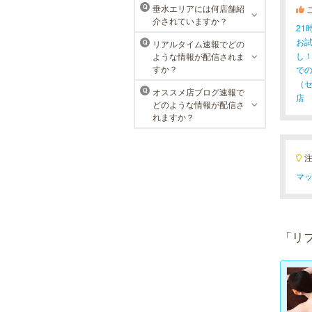
垂水エリアには何店舗紹
Q
介されていますか？
2
お
リアルタイム速報でどの
Q
し
ような情報が配信されま
すか？
で
（
オススメ店ブログ速報で
Q
店
どのような情報が配信さ
れますか？
マッ
「リ