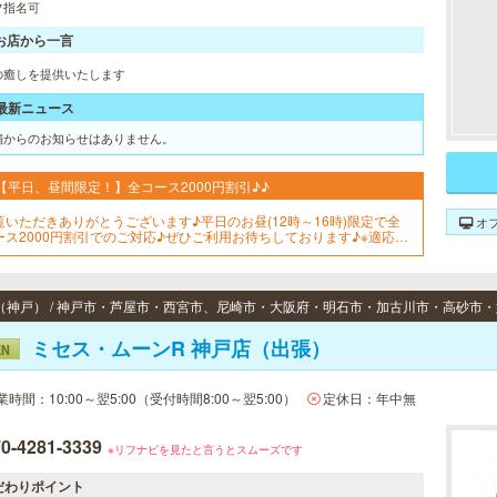
フ指名可
お店から一言
の癒しを提供いたします
最新ニュース
舗からのお知らせはありません。
【平日、昼間限定！】全コース2000円割引♪♪
覧いただきありがとうございます♪平日のお昼(12時～16時)限定で全
オ
ース2000円割引でのご対応♪ぜひご利用お待ちしております♪※適応は
リーでのご予約のみとなっております。
ミセス・ムーンR 神戸店（出張）
EN
業時間：10:00～翌5:00（受付時間8:00～翌5:00）
定休日：年中無
0-4281-3339
※リフナビを見たと言うとスムーズです
だわりポイント