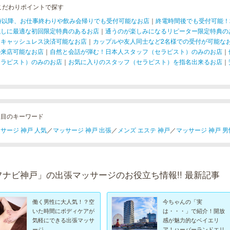
こだわりポイントで探す
1時以降、お仕事終わりや飲み会帰りでも受付可能なお店
｜
終電時間後でも受付可能！
試しに最適な初回限定特典のあるお店
｜
通うのが楽しみになるリピーター限定特典の
！キャッシュレス決済可能なお店
｜
カップルや友人同士など2名様での受付が可能な
の来店可能なお店
｜
自然と会話が弾む！日本人スタッフ（セラピスト）のみのお店
｜
セラピスト）のみのお店
｜
お気に入りのスタッフ（セラピスト）を指名出来るお店
｜
注目のキーワード
サージ 神戸 人気
／
マッサージ 神戸 出張
／
メンズ エステ 神戸
／
マッサージ 神戸 男
フナビ神戸」の出張マッサージのお役立ち情報!! 最新記事
働く男性に大人気！？空
今ちゃんの「実
いた時間にボディケアが
は・・・」で紹介！開放
気軽にできる出張マッサ
感が魅力的なベイエリ
ージ
ア！ハーバーランドエリ