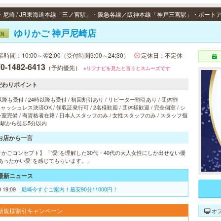
ゆりかご 神戸尼崎店
EN
業時間：10:00～翌2:00（受付時間9:00～24:30）
定休日：不定休
0-1482-6413
（予約優先）
※リフナビを見たと言うとスムーズです
だわりポイント
以降も受付 / 24時以降も受付 / 初回割引あり / リピーター割引あり / 団体割
 キャッシュレス決済OK / 領収証発行可 / 2名様歓迎 / 団体様歓迎 / 完全個室 / シ
室完備 / 有資格者在籍 / 日本人スタッフのみ / 女性スタッフのみ / スタッフ指
/ 駅から徒歩5分以内
お店から一言
りかごコンセプト】「¨愛¨を理解した30代・40代の大人女性にしか出せない優
¨あったかい愛¨を感じてもらいます。」
最新ニュース
9 19:09
尼崎今すぐご案内！最安90分11000円！
新規様割引キャンペーン
オ