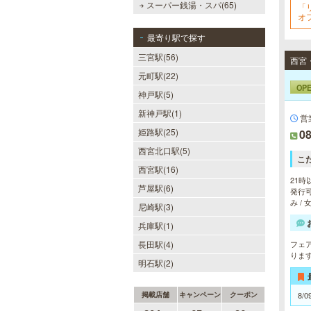
スーパー銭湯・スパ(65)
「
オ
最寄り駅で探す
三宮駅(56)
元町駅(22)
OP
神戸駅(5)
新神戸駅(1)
営
姫路駅(25)
08
西宮北口駅(5)
こ
西宮駅(16)
21時
芦屋駅(6)
発行可
み /
尼崎駅(3)
兵庫駅(1)
長田駅(4)
フェ
りま
明石駅(2)
掲載店舗
キャンペーン
クーポン
8/0