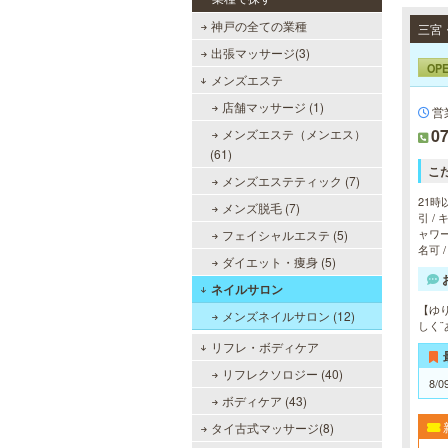
神戸の全ての業種
出張マッサージ(3)
OP
メンズエステ
店舗マッサージ (1)
営
07
メンズエステ（メンエス）
(61)
こ
メンズエステティック (7)
21時
メンズ脱毛 (7)
引 /
ャワー
フェイシャルエステ (5)
名可 
ダイエット・痩身 (5)
ネイルサロン
【ゆ
メンズネイルサロン (12)
しく
リフレ・ボディケア
リフレクソロジー (40)
8/0
ボディケア (43)
タイ古式マッサージ(8)