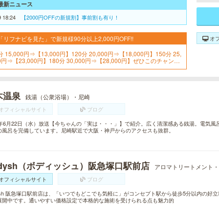
最新ニュース
9 18:24
【2000円OFFの新規割】事前割も有り！
オ
「リフナビを見た」で新規様90分以上2,000円OFF!!
分 15,000円⇒【13,000円】120分 20,000円⇒【18,000円】150分 25,
0円⇒【23,000円】180分 30,000円⇒【28,000円】ぜひこのチャンス
お見逃しなく！
木温泉
銭湯（公衆浴場）・尼崎
オフィシャルサイト
ブログ
16年6月22日（水）放送【今ちゃんの「実は・・・」】で紹介。広く清潔感ある銭湯。電気
の風呂を完備しています。尼崎駅近で大阪・神戸からのアクセスも抜群。
odysh（ボディッシュ）阪急塚口駅前店
アロマトリートメント・
オフィシャルサイト
ブログ
dysh 阪急塚口駅前店は、「いつでもどこでも気軽に」がコンセプト駅から徒歩5分以内の
展開中です。通いやすい価格設定で本格的な施術を受けられる点も魅力的