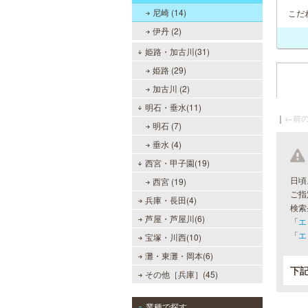
尼崎 (14)
こだ
伊丹 (2)
姫路・加古川(31)
姫路 (29)
加古川 (2)
明石・垂水(11)
｜
←前の
明石 (7)
垂水 (4)
西宮・甲子園(19)
日頃
西宮 (19)
ご指
兵庫・長田(4)
検索
芦屋・芦屋川(6)
「
エ
「
エ
宝塚・川西(10)
灘・東灘・岡本(6)
下
その他［兵庫］(45)
業種で探す