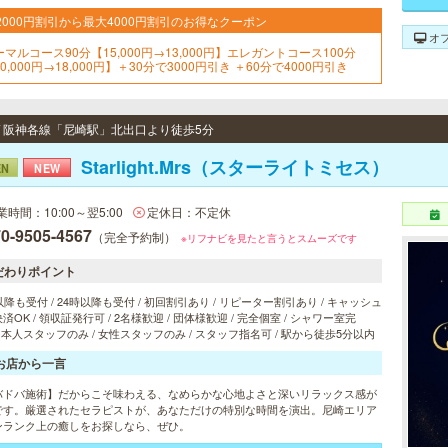
2000円割引から最大4000円割引のお得なクーポン
オ
ーマルコース90分【15,000円→13,000円】エレガントコース100分
0,000円→18,000円】＋30分で3000円引き ＋60分で4000円引き
 / 阪神各線「尼崎駅」北出口より徒歩5分
Starlight.Mrs（スターライトミセス）
EN
NEW
業時間：10:00～翌5:00
定休日：不定休
0-9505-4567
（完全予約制）
※リフナビを見たと言うとスムーズです
だわりポイント
以降も受付 / 24時以降も受付 / 初回割引あり / リピーター割引あり / キャッシュ
済OK / 領収証発行可 / 2名様歓迎 / 団体様歓迎 / 完全個室 / シャワー室完
 日本人スタッフのみ / 女性スタッフのみ / スタッフ指名可 / 駅から徒歩5分以内
お店から一言
バドバ施術】だからこそ味わえる、なめらかな心地よさと深いリラックス感が
です。厳選されたセラピストが、あなただけの特別な時間を演出。尼崎エリア
ンランク上の癒しをお探しなら、ぜひ。