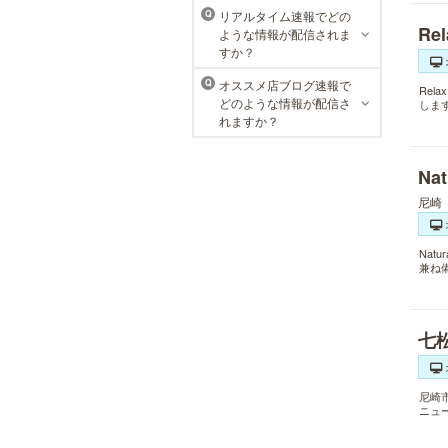
おります。
リアルタイム速報でどの
Q
Re
ような情報が配信されま
すか？
オススメ店ブログ速報で
Q
Re
どのような情報が配信さ
しま
れますか？
Na
尼崎
Nat
兼ね
七
尼崎
ニュ