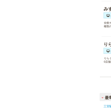
み
全館
種類
り
りら
0店
最
三宮