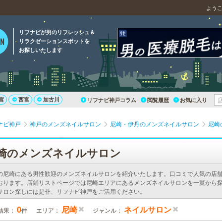
よう
リフナビが男のリフレッシュ＆
リラクゼーションスポットを
お探しいたします
宮
西宮
加古川
リフナビ神戸コラム
閲覧履歴
お気に入り
ナビ神戸
神戸のメンズネイルサロン
尼崎・伊丹のメンズネイルサロン
尼崎
崎のメンズネイルサロン
の尼崎にある男性歓迎のメンズネイルサロンを紹介いたします。口コミで人気の店
おります。店鋪リストページでは尼崎エリアにあるメンズネイルサロンを一覧から探
サロン探しには是非、リフナビ神戸をご活用ください。
0
尼崎
ネイルサロン
結果：
件
エリア：
ジャンル：