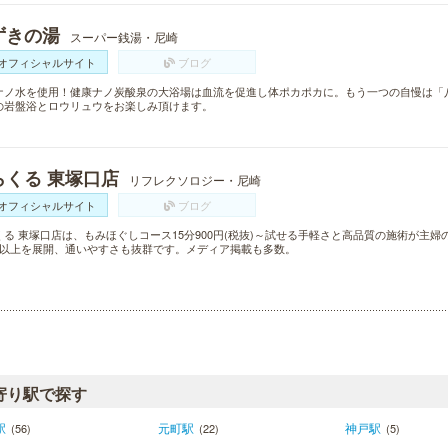
ずきの湯
スーパー銭湯・尼崎
オフィシャルサイト
ブログ
ナノ水を使用！健康ナノ炭酸泉の大浴場は血流を促進し体ポカポカに。もう一つの自慢は「
の岩盤浴とロウリュウをお楽しみ頂けます。
らくる 東塚口店
リフレクソロジー・尼崎
オフィシャルサイト
ブログ
くる 東塚口店は、もみほぐしコース15分900円(税抜)～試せる手軽さと高品質の施術が主
舗以上を展開、通いやすさも抜群です。メディア掲載も多数。
寄り駅で探す
駅
元町駅
神戸駅
(56)
(22)
(5)