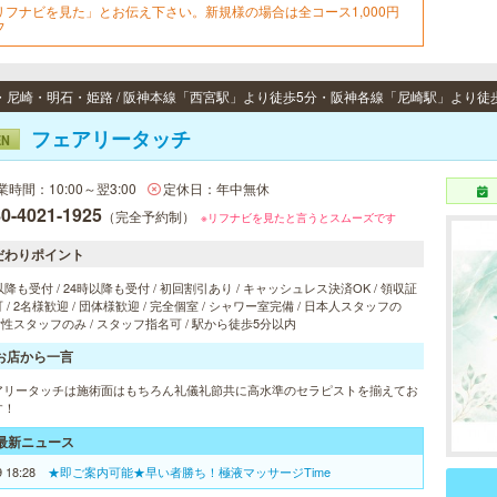
リフナビを見た」とお伝え下さい。新規様の場合は全コース1,000円
フ
フェアリータッチ
EN
業時間：10:00～翌3:00
定休日：年中無休
0-4021-1925
（完全予約制）
※リフナビを見たと言うとスムーズです
だわりポイント
以降も受付 / 24時以降も受付 / 初回割引あり / キャッシュレス決済OK / 領収証
 / 2名様歓迎 / 団体様歓迎 / 完全個室 / シャワー室完備 / 日本人スタッフの
 女性スタッフのみ / スタッフ指名可 / 駅から徒歩5分以内
お店から一言
アリータッチは施術面はもちろん礼儀礼節共に高水準のセラピストを揃えてお
す！
最新ニュース
9 18:28
★即ご案内可能★早い者勝ち！極液マッサージTime