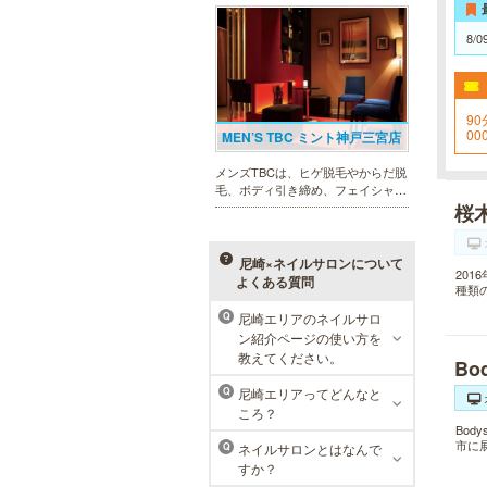
まったメンズリゼクリニックが、現
在では提携院含め全国10院を展開す
8/0
るクリニックになりました。
90
00
MEN’S TBC ミント神戸三宮店
を
メンズTBCは、ヒゲ脱毛やからだ脱
毛、ボディ引き締め、フェイシャル
等、清潔感を保ちたい方や、お手入
桜
れを楽に済ませたい方を全力でサポ
ート致します。各種体験コースもご
用意し、お待ちしております。
尼崎×ネイルサロンについて
20
よくある質問
種類
尼崎エリアのネイルサロ
Q
ン紹介ページの使い方を
ラ・パルレ 神戸本店
教えてください。
B
ラ・パルレでは、脱毛、フェイシャ
尼崎エリアってどんなと
Q
ルや引き締め、アロマトリートメン
ころ？
ト、本格的なダイエットコース等、
Bo
幅広いメニューでお客様の美を応
市に
ネイルサロンとはなんで
Q
援。初めてで不安という方には、初
すか？
回限定体験コースも多数取り揃えて