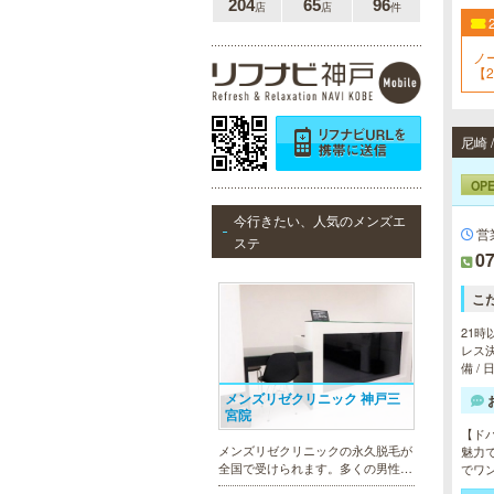
204
65
96
店
店
件
ノ
【2
尼崎
OP
今行きたい、人気のメンズエ
営
ステ
07
こ
21時
レス決
備 /
メンズリゼクリニック 神戸三
宮院
【ド
メンズリゼクリニックの永久脱毛が
魅力
全国で受けられます。多くの男性患
でワ
者様にご支持頂き、新宿1院から始