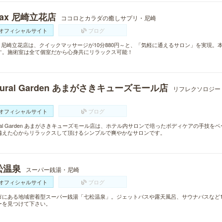
lax 尼崎立花店
ココロとカラダの癒しサプリ・尼崎
オフィシャルサイト
ブログ
lax 尼崎立花店は、クイックマッサージが10分880円～と、「気軽に通えるサロン」を実現
す。施術室は全て個室だから心身共にリラックス可能！
tural Garden あまがさきキューズモール店
リフレクソロジー
オフィシャルサイト
ブログ
ural Garden あまがさきキューズモール店は、ホテル内サロンで培ったボディケアの手
備えた心からリラックスして頂けるシンプルで爽やかなサロンです。
松温泉
スーパー銭湯・尼崎
オフィシャルサイト
ブログ
市にある地域密着型スーパー銭湯「七松温泉」。ジェットバスや露天風呂、サウナバスなど1
ーを見つけて下さい。