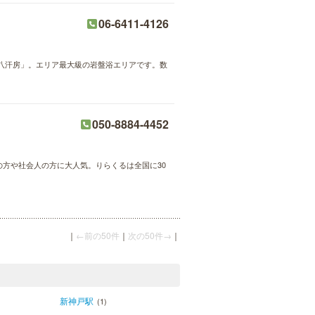
06-6411-4126
八汗房」。エリア最大級の岩盤浴エリアです。数
050-8884-4452
婦の方や社会人の方に大人気。りらくるは全国に30
｜
←前の50件
｜
次の50件→
｜
新神戸駅
(1)