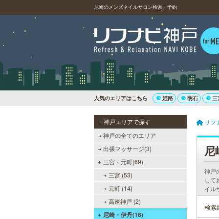
尼崎のメンズネイルサロン検索・予約
人気のエリアはこちら
姫路
明石
三
神戸エリアで探す
リフ
神戸の全てのエリア
尼
出張マッサージ(3)
三宮・元町(69)
神戸
三宮 (53)
して
元町 (14)
イル
高速神戸 (2)
検索
尼崎・伊丹(16)