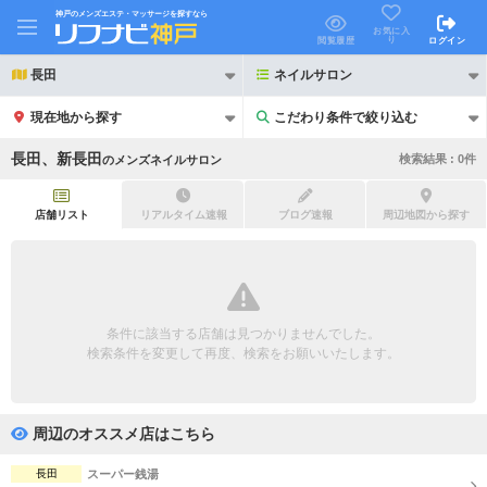
神戸のメンズエステ・マッサージを探すなら
お気に入
り
閲覧履歴
ログイン
長田
ネイルサロン
現在地から探す
こだわり条件で絞り込む
こだわり条件で絞り込む
長田、新長田
検索結果 :
0
件
の
メンズネイルサロン
店舗リスト
リアルタイム速報
ブログ速報
周辺地図から探す
21時以降も受付
24時以降も受付
初回割引あり
リピーター割引あり
条件に該当する店舗は見つかりませんでした。
検索条件を変更して再度、検索をお願いいたします。
団体割引
ポイントカード有
キャッシュレス決済OK
領収証発行可
周辺のオススメ店はこちら
2名様歓迎
団体様歓迎
長田
スーパー銭湯