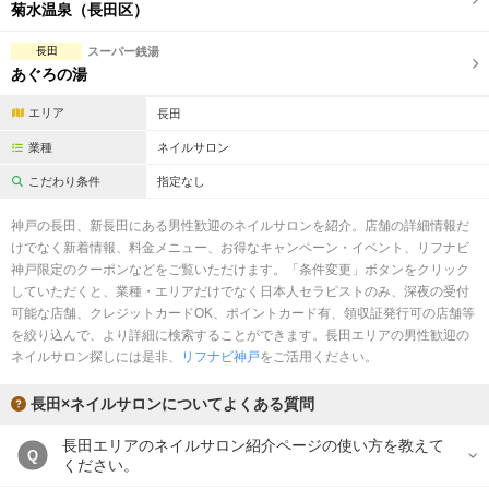
完全個室
半個室あり
菊水温泉（長田区）
ペアルームあり
シャワー室完備
長田
スーパー銭湯
あぐろの湯
フットバスあり
岩盤浴あり
エリア
長田
専用駐車場あり
有資格者在籍
業種
ネイルサロン
日本人スタッフのみ
女性スタッフのみ
こだわり条件
指定なし
スタッフ指名可
Ｗセラピスト
神戸の長田、新長田にある男性歓迎のネイルサロンを紹介。店舗の詳細情報だ
けでなく新着情報、料金メニュー、お得なキャンペーン・イベント、リフナビ
駅から徒歩5分以内
神戸限定のクーポンなどをご覧いただけます。「条件変更」ボタンをクリック
していただくと、業種・エリアだけでなく日本人セラピストのみ、深夜の受付
可能な店舗、クレジットカードOK、ポイントカード有、領収証発行可の店舗等
こだわり条件を変更
を絞り込んで、より詳細に検索することができます。長田エリアの男性歓迎の
ネイルサロン探しには是非、
リフナビ神戸
をご活用ください。
閉じる
長田×ネイルサロンについてよくある質問
長田エリアのネイルサロン紹介ページの使い方を教えて
Q
ください。