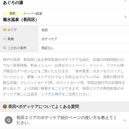
完全個室
半個室あり
あぐろの湯
ペアルームあり
シャワー室完備
長田
スーパー銭湯
菊水温泉（長田区）
フットバスあり
岩盤浴あり
エリア
長田
専用駐車場あり
有資格者在籍
業種
ボディケア
日本人スタッフのみ
女性スタッフのみ
こだわり条件
指定なし
スタッフ指名可
Ｗセラピスト
神戸の長田、新長田にある男性歓迎のボディケアを紹介。店舗の詳細情報だけ
でなく新着情報、料金メニュー、お得なキャンペーン・イベント、リフナビ神
駅から徒歩5分以内
戸限定のクーポンなどをご覧いただけます。「条件変更」ボタンをクリックし
ていただくと、業種・エリアだけでなく日本人セラピストのみ、深夜の受付可
能な店舗、クレジットカードOK、ポイントカード有、領収証発行可の店舗等を
こだわり条件を変更
絞り込んで、より詳細に検索することができます。長田エリアの男性歓迎のボ
ディケア探しには是非、
リフナビ神戸
をご活用ください。
閉じる
長田×ボディケアについてよくある質問
長田エリアのボディケア紹介ページの使い方を教えてく
Q
ださい。