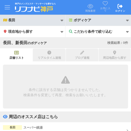
神戸のメンズエステ・マッサージを探すなら
お気に入
り
閲覧履歴
ログイン
長田
ボディケア
現在地から探す
こだわり条件で絞り込む
こだわり条件で絞り込む
長田、新長田
検索結果 :
0
件
の
ボディケア
店舗リスト
リアルタイム速報
ブログ速報
周辺地図から探す
21時以降も受付
24時以降も受付
初回割引あり
リピーター割引あり
条件に該当する店舗は見つかりませんでした。
検索条件を変更して再度、検索をお願いいたします。
団体割引
ポイントカード有
キャッシュレス決済OK
領収証発行可
周辺のオススメ店はこちら
2名様歓迎
団体様歓迎
長田
スーパー銭湯