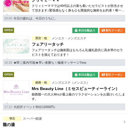
クリィミーママ
クリィミーママでは40代以上の落ち着いたセラピストが担当させ
て頂きます♪緊張感もなく身も心も開放的な施術をお約束！唯一無
二のミセス専門店となります。
19:00
今日の疲れは、今日のうちに。
OPEN
本日出勤あり
割引クーポン
西宮・他
メンエス・メンズエステ
フェアリータッチ
フェアリータッチは施術面はもちろん礼儀礼節共に高水準のセラ
ピストを揃えております！
18:28
★即ご案内可能★早い者勝ち！極液マッサージTime
OPEN
本日出勤あり
割引クーポン
姫路・他
メンズエステ（メンエス）
Mrs Beauty Line（ミセスビューティーライン）
姫路随一の大人Mrsが最上級のリラクゼーションをお届けいたしま
す。
17:12
大好評イベント90分12000円♪
明石
スーパー銭湯
龍の湯