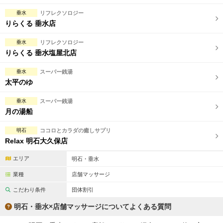
垂水
リフレクソロジー
りらくる 垂水店
垂水
リフレクソロジー
りらくる 垂水塩屋北店
垂水
スーパー銭湯
太平のゆ
垂水
スーパー銭湯
月の湯船
明石
ココロとカラダの癒しサプリ
Relax 明石大久保店
エリア
明石・垂水
業種
店舗マッサージ
こだわり条件
団体割引
明石・垂水×店舗マッサージについてよくある質問