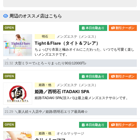
完全個室
半個室あり
ペアルームあり
シャワー室完備
周辺のオススメ店はこちら
フットバスあり
岩盤浴あり
OPEN
本日出勤あり
割引クーポン
明石
メンズエステ（メンエス）
専用駐車場あり
有資格者在籍
Tight＆Flare（タイト＆フレア）
ちょっぴり衣装と極みオイルにこだわった、いつでも可愛く楽し
日本人スタッフのみ
女性スタッフのみ
いメンズエステです。
スタッフ指名可
Ｗセラピスト
21:32
大型ミラーで♪とろ～りまったり90分12000円♪
駅から徒歩5分以内
OPEN
本日出勤あり
割引クーポン
姫路・他
メンズエステ（メンエス）
こだわり条件を変更
姫路／西明石 ITADAKI SPA
姫路ITADAKI SPA(頂スパ)は最上級メンズエステサロンです。
閉じる
21:29
＼新人続々入店中／姫路/西明石エリア最高峰☆
OPEN
本日出勤あり
割引クーポン
姫路・他
オイルマッサージ