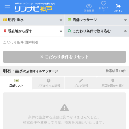
神戸のメンズエステ・マッサージを探すなら
お気に入
り
閲覧履歴
ログイン
明石･垂水
店舗マッサージ
現在地から探す
こだわり条件で絞り込む
こだわり条件で絞り込む
こだわり条件:
団体割引
こだわり条件をリセット
明石・垂水
検索結果 :
0
件
の
店舗オイルマッサージ
21時以降も受付
24時以降も受付
初回割引あり
リピーター割引あり
店舗リスト
リアルタイム速報
ブログ速報
周辺地図から探す
団体割引
ポイントカード有
キャッシュレス決済OK
領収証発行可
条件に該当する店舗は見つかりませんでした。
2名様歓迎
団体様歓迎
検索条件を変更して再度、検索をお願いいたします。