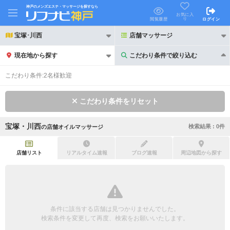
神戸のメンズエステ・マッサージを探すなら
お気に入
り
閲覧履歴
ログイン
宝塚･川西
店舗マッサージ
現在地から探す
こだわり条件で絞り込む
こだわり条件で絞り込む
こだわり条件:
2名様歓迎
こだわり条件をリセット
宝塚・川西
検索結果 :
0
件
の
店舗オイルマッサージ
21時以降も受付
24時以降も受付
初回割引あり
リピーター割引あり
店舗リスト
リアルタイム速報
ブログ速報
周辺地図から探す
団体割引
ポイントカード有
キャッシュレス決済OK
領収証発行可
条件に該当する店舗は見つかりませんでした。
2名様歓迎
団体様歓迎
検索条件を変更して再度、検索をお願いいたします。