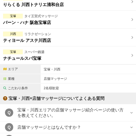
りらくる 川西トナリエ清和台店
宝塚
タイ王宮式マッサージ
バーン・ハナ 阪急宝塚店
川西
リラクゼーション
ティヨール アステ川西店
宝塚
スーパー銭湯
ナチュールスパ宝塚
エリア
宝塚・川西
業種
店舗マッサージ
こだわり条件
2名様歓迎
宝塚・川西×店舗マッサージについてよくある質問
宝塚・川西エリアの店舗マッサージ紹介ページの使い方
Q
を教えてください。
店舗マッサージとはなんですか？
Q