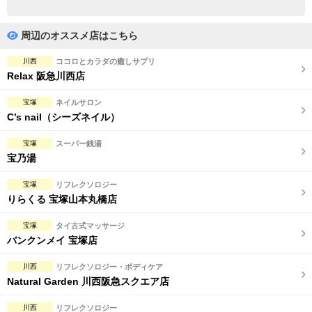
完全個室
半個室あり
ペアルームあり
シャワー室完備
周辺のオススメ店はこちら
フットバスあり
岩盤浴あり
川西
ココロとカラダの癒しサプリ
Relax 阪急川西店
専用駐車場あり
有資格者在籍
宝塚
ネイルサロン
日本人スタッフのみ
女性スタッフのみ
C’s nail（シーズネイル）
スタッフ指名可
Ｗセラピスト
宝塚
スーパー銭湯
宝乃湯
駅から徒歩5分以内
宝塚
リフレクソロジー
りらくる 宝塚山本丸橋店
こだわり条件を変更
宝塚
タイ古式マッサージ
閉じる
バンクンメイ 宝塚店
川西
リフレクソロジー・ボディケア
Natural Garden 川西阪急スクエア店
川西
リフレクソロジー