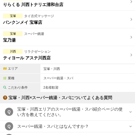
りらくる 川西トナリエ清和台店
宝塚
タイ古式マッサージ
バンクンメイ 宝塚店
宝塚
スーパー銭湯
宝乃湯
川西
リラクゼーション
ティヨール アステ川西店
エリア
宝塚・川西
業種
スーパー銭湯・スパ
こだわり条件
2名様歓迎
宝塚・川西×スーパー銭湯・スパについてよくある質問
宝塚・川西エリアのスーパー銭湯・スパ紹介ページの使
Q
い方を教えてください。
スーパー銭湯・スパとはなんですか？
Q