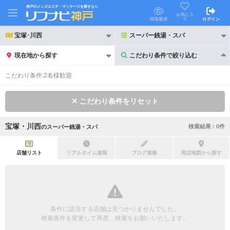
神戸のメンズエステ・マッサージを探すなら
お気に入
り
閲覧履歴
ログイン
宝塚･川西
スーパー銭湯・スパ
現在地から探す
こだわり条件で絞り込む
こだわり条件で絞り込む
こだわり条件:
2名様歓迎
こだわり条件をリセット
宝塚・川西
検索結果 :
0
件
の
スーパー銭湯・スパ
21時以降も受付
24時以降も受付
初回割引あり
リピーター割引あり
店舗リスト
リアルタイム速報
ブログ速報
周辺地図から探す
団体割引
ポイントカード有
キャッシュレス決済OK
領収証発行可
条件に該当する店舗は見つかりませんでした。
2名様歓迎
団体様歓迎
検索条件を変更して再度、検索をお願いいたします。