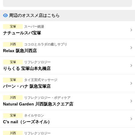
完全個室
半個室あり
ペアルームあり
シャワー室完備
周辺のオススメ店はこちら
フットバスあり
岩盤浴あり
宝塚
スーパー銭湯
ナチュールスパ宝塚
専用駐車場あり
有資格者在籍
川西
ココロとカラダの癒しサプリ
日本人スタッフのみ
女性スタッフのみ
Relax 阪急川西店
スタッフ指名可
Ｗセラピスト
宝塚
リフレクソロジー
りらくる 宝塚山本丸橋店
駅から徒歩5分以内
宝塚
タイ王宮式マッサージ
バーン・ハナ 阪急宝塚店
こだわり条件を変更
川西
リフレクソロジー・ボディケア
閉じる
Natural Garden 川西阪急スクエア店
宝塚
ネイルサロン
C’s nail（シーズネイル）
川西
リフレクソロジー