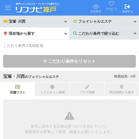
神戸のメンズエステ・マッサージを探すなら
お気に入
り
閲覧履歴
ログイン
宝塚･川西
フェイシャルエステ
現在地から探す
こだわり条件で絞り込む
こだわり条件で絞り込む
こだわり条件:
2名様歓迎
こだわり条件をリセット
宝塚・川西
検索結果 :
0
件
の
フェイシャルエステ
21時以降も受付
24時以降も受付
初回割引あり
リピーター割引あり
店舗リスト
リアルタイム速報
ブログ速報
周辺地図から探す
団体割引
ポイントカード有
キャッシュレス決済OK
領収証発行可
条件に該当する店舗は見つかりませんでした。
2名様歓迎
団体様歓迎
検索条件を変更して再度、検索をお願いいたします。