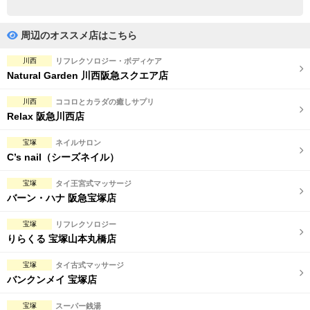
完全個室
半個室あり
ペアルームあり
シャワー室完備
周辺のオススメ店はこちら
フットバスあり
岩盤浴あり
川西
リフレクソロジー・ボディケア
Natural Garden 川西阪急スクエア店
専用駐車場あり
有資格者在籍
川西
ココロとカラダの癒しサプリ
日本人スタッフのみ
女性スタッフのみ
Relax 阪急川西店
スタッフ指名可
Ｗセラピスト
宝塚
ネイルサロン
C’s nail（シーズネイル）
駅から徒歩5分以内
宝塚
タイ王宮式マッサージ
バーン・ハナ 阪急宝塚店
こだわり条件を変更
宝塚
リフレクソロジー
閉じる
りらくる 宝塚山本丸橋店
宝塚
タイ古式マッサージ
バンクンメイ 宝塚店
宝塚
スーパー銭湯