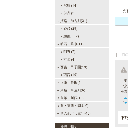
尼崎 (14)
こだ
伊丹 (2)
姫路・加古川(31)
姫路 (29)
加古川 (2)
明石・垂水(11)
明石 (7)
｜
←前の
垂水 (4)
西宮・甲子園(19)
西宮 (19)
日頃
兵庫・長田(4)
ご指
芦屋・芦屋川(6)
検索
「
エ
宝塚・川西(10)
「
エ
灘・東灘・岡本(6)
その他［兵庫］(45)
下
業種で探す