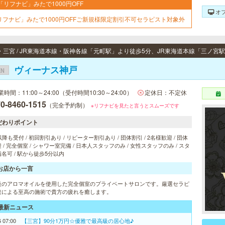
「リフナビ」みたで1000円OFF
オ
リフナビ」みたで1000円OFFご新規様限定割引不可セラピスト対象外
ヴィーナス神戸
EN
業時間：11:00～24:00（受付時間10:30～24:00）
定休日：不定休
0-8460-1515
（完全予約制）
※リフナビを見たと言うとスムーズです
だわりポイント
以降も受付 / 初回割引あり / リピーター割引あり / 団体割引 / 2名様歓迎 / 団体
 / 完全個室 / シャワー室完備 / 日本人スタッフのみ / 女性スタッフのみ / スタ
名可 / 駅から徒歩5分以内
お店から一言
級のアロマオイルを使用した完全個室のプライベートサロンです。厳選セラピ
達による至高の施術で貴方の疲れを癒します。
最新ニュース
6 07:00
【三宮】90分1万円☆優雅で最高級の居心地♪