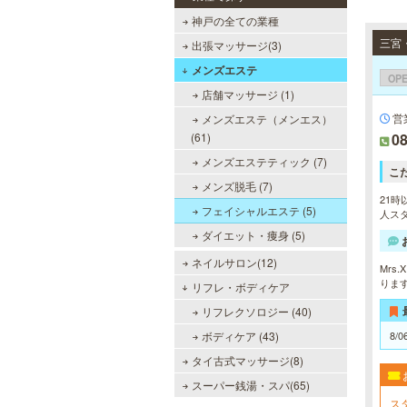
神戸の全ての業種
出張マッサージ(3)
メンズエステ
OP
店舗マッサージ (1)
営
メンズエステ（メンエス）
(61)
08
メンズエステティック (7)
こ
メンズ脱毛 (7)
21時
フェイシャルエステ (5)
人スタ
ダイエット・痩身 (5)
ネイルサロン(12)
Mr
りま
リフレ・ボディケア
リフレクソロジー (40)
ボディケア (43)
8/0
タイ古式マッサージ(8)
スーパー銭湯・スパ(65)
ス