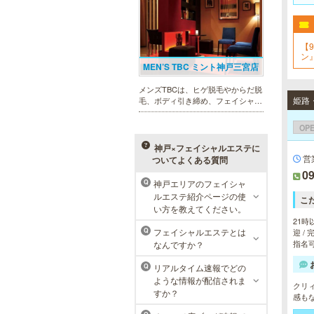
回限定体験コースも多数取り揃えて
おります。
【
ン
MEN’S TBC ミント神戸三宮店
メンズTBCは、ヒゲ脱毛やからだ脱
毛、ボディ引き締め、フェイシャル
等、清潔感を保ちたい方や、お手入
れを楽に済ませたい方を全力でサポ
OP
ート致します。各種体験コースもご
用意し、お待ちしております。
神戸×フェイシャルエステに
営
ついてよくある質問
09
神戸エリアのフェイシャ
Q
メンズリゼクリニック 神戸三
ルエステ紹介ページの使
こ
宮院
い方を教えてください。
21時
メンズリゼクリニックの永久脱毛が
フェイシャルエステとは
迎 /
Q
全国で受けられます。多くの男性患
指名可
なんですか？
者様にご支持頂き、新宿1院から始
まったメンズリゼクリニックが、現
リアルタイム速報でどの
Q
在では提携院含め全国10院を展開す
ような情報が配信されま
るクリニックになりました。
クリ
すか？
感も