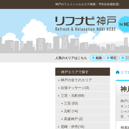
神戸のフェイシャルエステ検索・予約(2名様歓迎)
人気のエリアはこちら
姫路
明石
三
神戸エリアで探す
リフ
神戸の全てのエリア
神
出張マッサージ(3)
三宮・元町(69)
神戸
三宮 (53)
キン
元町 (14)
シャ
非、
高速神戸 (2)
尼崎・伊丹(16)
検索