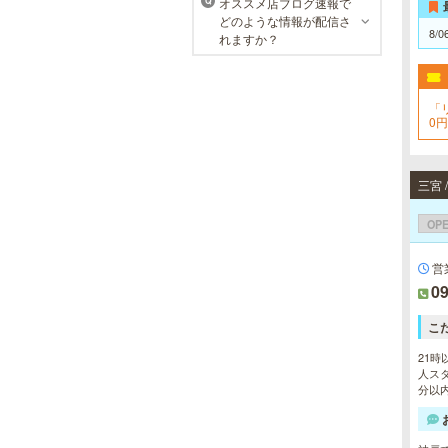
オススメ店ブログ速報で
Q
どのような情報が配信さ
8/0
れますか？
「
0
OP
営
09
こ
21時
人スタ
分以