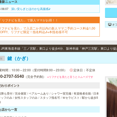
最新ニュース
6 06:07
深い安らぎとほのかな高揚感♪
「リフナビを見た」で新人ママがお得！！
オ
リフナビを見た」で入店二か月以内の新人ママご予約コース料金1,00
円OFF!!、リフナビ限定！指名料込♪※本指名様不可
鍵（かぎ）
EN
業時間：10:00～22:00（受付時間8:00～23:00）
定休日：不定休
0-2707-5540
（完全予約制）
※リフナビを見たと言うとスムーズです
だわりポイント
以降も受付 / 完全個室 / ペアルームあり / シャワー室完備 / 有資格者在籍 / 日本
ッフのみ / 女性スタッフのみ / スタッフ指名可 / Ｗセラピスト / 駅から徒歩5
内
お店から一言