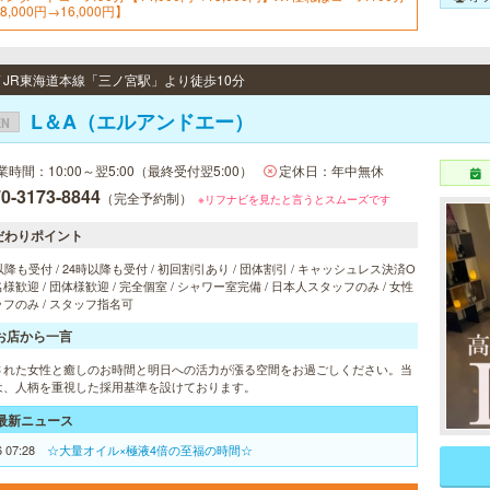
8,000円→16,000円】
 / JR東海道本線「三ノ宮駅」より徒歩10分
L＆A（エルアンドエー）
EN
業時間：10:00～翌5:00（最終受付翌5:00）
定休日：年中無休
0-3173-8844
（完全予約制）
※リフナビを見たと言うとスムーズです
だわりポイント
以降も受付 / 24時以降も受付 / 初回割引あり / 団体割引 / キャッシュレス決済O
 2名様歓迎 / 団体様歓迎 / 完全個室 / シャワー室完備 / 日本人スタッフのみ / 女性
フのみ / スタッフ指名可
お店から一言
された女性と癒しのお時間と明日への活力が漲る空間をお過ごしください。当
は、人柄を重視した採用基準を設けております。
最新ニュース
6 07:28
☆大量オイル×極液4倍の至福の時間☆