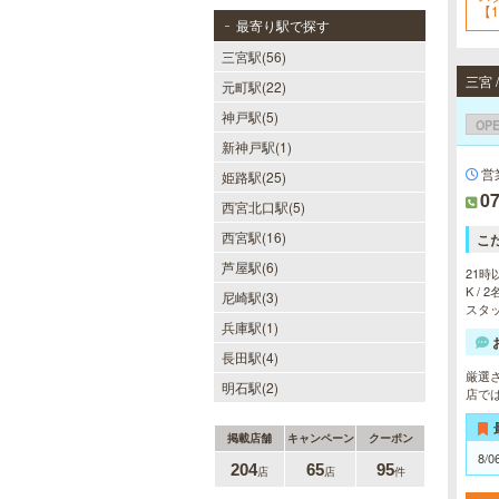
【1
最寄り駅で探す
三宮駅(56)
三宮
元町駅(22)
神戸駅(5)
OP
新神戸駅(1)
営
姫路駅(25)
07
西宮北口駅(5)
西宮駅(16)
こ
芦屋駅(6)
21時
K /
尼崎駅(3)
スタッ
兵庫駅(1)
長田駅(4)
厳選
明石駅(2)
店で
掲載店舗
キャンペーン
クーポン
8/0
204
65
95
店
店
件