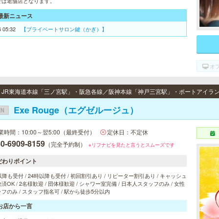
では老舗店となります。
最新ニュース
6 05:32
【プライベートサロン鍵（かぎ）】
オ
Exe Rouge（エグゼルージュ）
EN
業時間：10:00～翌5:00（最終受付）
定休日：不定休
0-6909-8159
（完全予約制）
※リフナビを見たと言うとスムーズです
だわりポイント
以降も受付 / 24時以降も受付 / 初回割引あり / リピーター割引あり / キャッシュ
済OK / 2名様歓迎 / 団体様歓迎 / シャワー室完備 / 日本人スタッフのみ / 女性
フのみ / スタッフ指名可 / 駅から徒歩5分以内
お店から一言