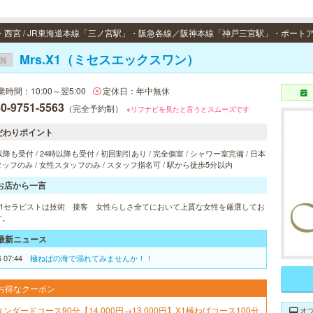
Mrs.X1（ミセスエックスワン）
EN
業時間：10:00～翌5:00
定休日：年中無休
0-9751-5563
（完全予約制）
※リフナビを見たと言うとスムーズです
だわりポイント
以降も受付 / 24時以降も受付 / 初回割引あり / 完全個室 / シャワー室完備 / 日本
ッフのみ / 女性スタッフのみ / スタッフ指名可 / 駅から徒歩5分以内
お店から一言
s.X1セラピストは技術 接客 女性らしさ全てにおいて上質な女性を厳選してお
す。
最新ニュース
6 07:44
極ねばの海で溺れてみませんか！！
お得なクーポン
タンダードコース90分【14,000円→13,000円】X1極ねばコース100分
オ