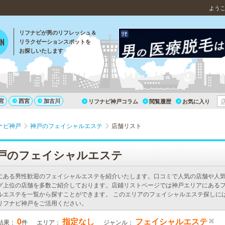
よう
リフナビが男のリフレッシュ＆
リラクゼーションスポットを
お探しいたします
宮
西宮
加古川
リフナビ神戸コラム
閲覧履歴
お気に入り
ナビ神戸
神戸のフェイシャルエステ
店舗リスト
戸のフェイシャルエステ
にある男性歓迎のフェイシャルエステを紹介いたします。口コミで人気の店舗や人
グ上位の店舗を多数ご紹介しております。店鋪リストページでは神戸エリアにある
ルエステを一覧から探すことができます。 このエリアのフェイシャルエステ探しに
リフナビ神戸をご活用ください。
0
指定なし
フェイシャルエステ
結果：
件
エリア：
ジャンル：