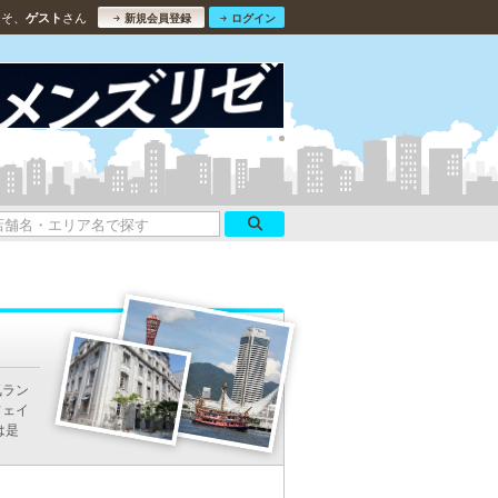
こそ、
さん
ゲスト
新規会員登録
ログイン
気ラン
フェイ
は是