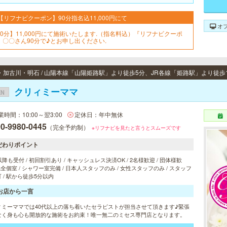
【リフナビクーポン】90分指名込11,000円にて
オ
90分】11,000円にて施術いたします.（指名料込）『リフナビクーポ
』〇〇さん90分で♪とお申し出ください.
クリィミーママ
EN
業時間：10:00～翌3:00
定休日：年中無休
0-9980-0445
（完全予約制）
※リフナビを見たと言うとスムーズです
だわりポイント
以降も受付 / 初回割引あり / キャッシュレス決済OK / 2名様歓迎 / 団体様歓
 完全個室 / シャワー室完備 / 日本人スタッフのみ / 女性スタッフのみ / スタッフ
 / 駅から徒歩5分以内
お店から一言
ィミーママでは40代以上の落ち着いたセラピストが担当させて頂きます♪緊張
なく身も心も開放的な施術をお約束！唯一無二のミセス専門店となります。