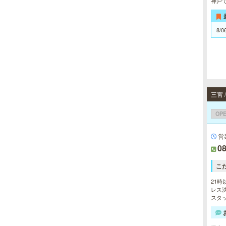
神戸
8/0
OP
営
08
こ
21時
レス決
スタッ