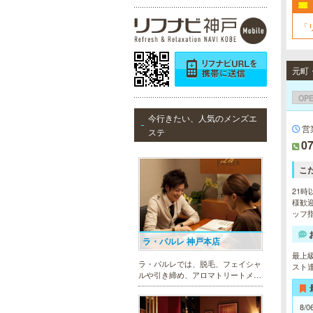
「
OP
今行きたい、人気のメンズエ
営
ステ
07
こ
21時
様歓迎
ッフ指
ラ・パルレ 神戸本店
最上
ラ・パルレでは、脱毛、フェイシャ
スト
ルや引き締め、アロマトリートメン
ト、本格的なダイエットコース等、
幅広いメニューでお客様の美を応
8/0
援。初めてで不安という方には、初