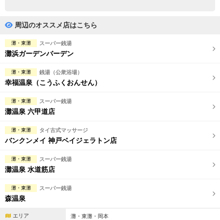
完全個室
半個室あり
ペアルームあり
シャワー室完備
周辺のオススメ店はこちら
フットバスあり
岩盤浴あり
灘・東灘
スーパー銭湯
灘浜ガーデンバーデン
専用駐車場あり
有資格者在籍
灘・東灘
銭湯（公衆浴場）
日本人スタッフのみ
女性スタッフのみ
幸福温泉（こうふくおんせん）
スタッフ指名可
Ｗセラピスト
灘・東灘
スーパー銭湯
灘温泉 六甲道店
駅から徒歩5分以内
灘・東灘
タイ古式マッサージ
バンクンメイ 神戸ベイジェラトン店
こだわり条件を変更
灘・東灘
スーパー銭湯
閉じる
灘温泉 水道筋店
灘・東灘
スーパー銭湯
森温泉
エリア
灘・東灘・岡本