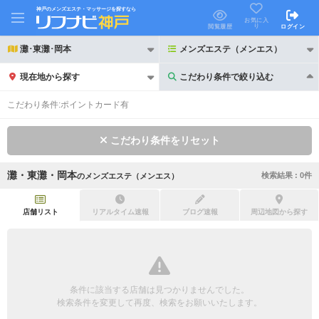
神戸のメンズエステ・マッサージを探すなら
お気に入
り
閲覧履歴
ログイン
灘･東灘･岡本
メンズエステ（メンエス）
現在地から探す
こだわり条件で絞り込む
こだわり条件で絞り込む
こだわり条件:
ポイントカード有
こだわり条件をリセット
灘・東灘・岡本
検索結果 :
0
件
の
メンズエステ（メンエス）
21時以降も受付
24時以降も受付
初回割引あり
リピーター割引あり
店舗リスト
リアルタイム速報
ブログ速報
周辺地図から探す
団体割引
ポイントカード有
キャッシュレス決済OK
領収証発行可
条件に該当する店舗は見つかりませんでした。
2名様歓迎
団体様歓迎
検索条件を変更して再度、検索をお願いいたします。