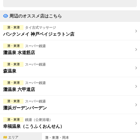
完全個室
半個室あり
ペアルームあり
シャワー室完備
周辺のオススメ店はこちら
フットバスあり
岩盤浴あり
灘・東灘
タイ古式マッサージ
バンクンメイ 神戸ベイジェラトン店
専用駐車場あり
有資格者在籍
灘・東灘
スーパー銭湯
日本人スタッフのみ
女性スタッフのみ
灘温泉 水道筋店
スタッフ指名可
Ｗセラピスト
灘・東灘
スーパー銭湯
森温泉
駅から徒歩5分以内
灘・東灘
スーパー銭湯
灘温泉 六甲道店
こだわり条件を変更
灘・東灘
スーパー銭湯
閉じる
灘浜ガーデンバーデン
灘・東灘
銭湯（公衆浴場）
幸福温泉（こうふくおんせん）
エリア
灘・東灘・岡本