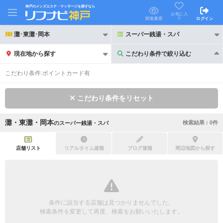
神戸のメンズエステ・マッサージを探すなら
お気に入
り
閲覧履歴
ログイン
灘･東灘･岡本
スーパー銭湯・スパ
現在地から探す
こだわり条件で絞り込む
こだわり条件で絞り込む
こだわり条件:
ポイントカード有
こだわり条件をリセット
灘・東灘・岡本
検索結果 :
0
件
の
スーパー銭湯・スパ
21時以降も受付
24時以降も受付
初回割引あり
リピーター割引あり
店舗リスト
リアルタイム速報
ブログ速報
周辺地図から探す
団体割引
ポイントカード有
キャッシュレス決済OK
領収証発行可
条件に該当する店舗は見つかりませんでした。
2名様歓迎
団体様歓迎
検索条件を変更して再度、検索をお願いいたします。