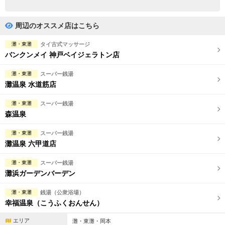
完全個室
半個室あり
ペアルームあり
シャワー室完備
周辺のオススメ店はこちら
フットバスあり
岩盤浴あり
灘・東灘
タイ古式マッサージ
バンクンメイ 神戸ベイジェラトン店
専用駐車場あり
有資格者在籍
灘・東灘
スーパー銭湯
日本人スタッフのみ
女性スタッフのみ
灘温泉 水道筋店
スタッフ指名可
Ｗセラピスト
灘・東灘
スーパー銭湯
森温泉
駅から徒歩5分以内
灘・東灘
スーパー銭湯
灘温泉 六甲道店
こだわり条件を変更
灘・東灘
スーパー銭湯
閉じる
灘浜ガーデンバーデン
灘・東灘
銭湯（公衆浴場）
幸福温泉（こうふくおんせん）
エリア
灘・東灘・岡本