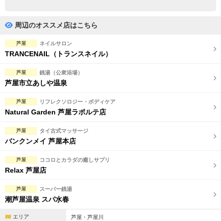
完全個室
半個室あり
ペアルームあり
シャワー室完備
周辺のオススメ店はこちら
フットバスあり
岩盤浴あり
芦屋
ネイルサロン
TRANCENAIL（トランスネイル）
専用駐車場あり
有資格者在籍
芦屋
銭湯（公衆浴場）
日本人スタッフのみ
女性スタッフのみ
芦屋市立あしや温泉
スタッフ指名可
Ｗセラピスト
芦屋
リフレクソロジー・ボディケア
Natural Garden 芦屋ラポルテ店
駅から徒歩5分以内
芦屋
タイ古式マッサージ
バンクンメイ 芦屋本店
こだわり条件を変更
芦屋
ココロとカラダの癒しサプリ
閉じる
Relax 芦屋店
芦屋
スーパー銭湯
潮芦屋温泉 スパ水春
エリア
芦屋・芦屋川