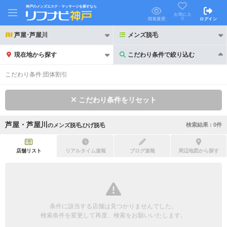
神戸のメンズエステ・マッサージを探すなら
お気に入
り
閲覧履歴
ログイン
芦屋･芦屋川
メンズ脱毛
現在地から探す
こだわり条件で絞り込む
こだわり条件で絞り込む
こだわり条件:
団体割引
こだわり条件をリセット
芦屋・芦屋川
検索結果 :
0
件
の
メンズ脱毛,ひげ脱毛
21時以降も受付
24時以降も受付
初回割引あり
リピーター割引あり
店舗リスト
リアルタイム速報
ブログ速報
周辺地図から探す
団体割引
ポイントカード有
キャッシュレス決済OK
領収証発行可
条件に該当する店舗は見つかりませんでした。
2名様歓迎
団体様歓迎
検索条件を変更して再度、検索をお願いいたします。