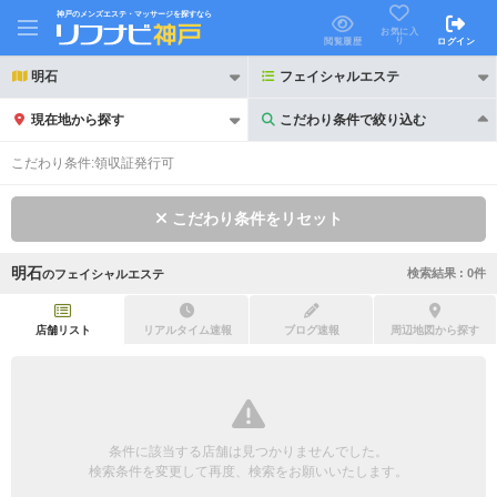
神戸のメンズエステ・マッサージを探すなら
お気に入
り
閲覧履歴
ログイン
明石
フェイシャルエステ
現在地から探す
こだわり条件で絞り込む
こだわり条件で絞り込む
こだわり条件:
領収証発行可
こだわり条件をリセット
明石
検索結果 :
0
件
の
フェイシャルエステ
21時以降も受付
24時以降も受付
初回割引あり
リピーター割引あり
店舗リスト
リアルタイム速報
ブログ速報
周辺地図から探す
団体割引
ポイントカード有
キャッシュレス決済OK
領収証発行可
条件に該当する店舗は見つかりませんでした。
2名様歓迎
団体様歓迎
検索条件を変更して再度、検索をお願いいたします。