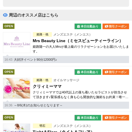
完全個室
半個室あり
ペアルームあり
シャワー室完備
周辺のオススメ店はこちら
フットバスあり
岩盤浴あり
OPEN
本日出勤あり
割引クーポン
姫路・他
メンズエステ（メンエス）
専用駐車場あり
有資格者在籍
Mrs Beauty Line（ミセスビューティーライン）
姫路随一の大人Mrsが最上級のリラクゼーションをお届けいたしま
日本人スタッフのみ
女性スタッフのみ
す。
スタッフ指名可
Ｗセラピスト
16:43
大好評イベント90分12000円♪
駅から徒歩5分以内
OPEN
本日出勤あり
割引クーポン
姫路・他
オイルマッサージ
こだわり条件を変更
クリィミーママ
クリィミーママでは40代以上の落ち着いたセラピストが担当させ
て頂きます♪緊張感もなく身も心も開放的な施術をお約束！唯一無
閉じる
二のミセス専門店となります。
16:36
～8/6(木)のお知らせとなります～
OPEN
本日出勤あり
割引クーポン
明石
メンズエステ（メンエス）