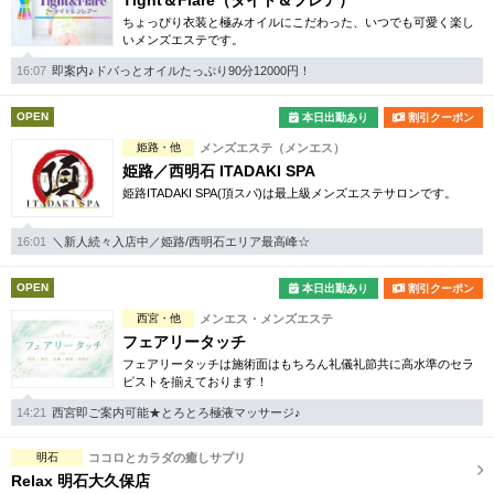
Tight＆Flare（タイト＆フレア）
ちょっぴり衣装と極みオイルにこだわった、いつでも可愛く楽し
いメンズエステです。
16:07
即案内♪ドバっとオイルたっぷり90分12000円！
OPEN
本日出勤あり
割引クーポン
姫路・他
メンズエステ（メンエス）
姫路／西明石 ITADAKI SPA
姫路ITADAKI SPA(頂スパ)は最上級メンズエステサロンです。
16:01
＼新人続々入店中／姫路/西明石エリア最高峰☆
OPEN
本日出勤あり
割引クーポン
西宮・他
メンエス・メンズエステ
フェアリータッチ
フェアリータッチは施術面はもちろん礼儀礼節共に高水準のセラ
ピストを揃えております！
14:21
西宮即ご案内可能★とろとろ極液マッサージ♪
明石
ココロとカラダの癒しサプリ
Relax 明石大久保店