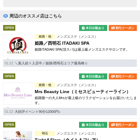
完全個室
半個室あり
ペアルームあり
シャワー室完備
周辺のオススメ店はこちら
フットバスあり
岩盤浴あり
OPEN
本日出勤あり
割引クーポン
姫路・他
メンズエステ（メンエス）
専用駐車場あり
有資格者在籍
姫路／西明石 ITADAKI SPA
姫路ITADAKI SPA(頂スパ)は最上級メンズエステサロンです。
日本人スタッフのみ
女性スタッフのみ
スタッフ指名可
Ｗセラピスト
01:22
＼新人続々入店中／姫路/西明石エリア最高峰☆
駅から徒歩5分以内
OPEN
本日出勤あり
割引クーポン
姫路・他
メンズエステ（メンエス）
こだわり条件を変更
Mrs Beauty Line（ミセスビューティーライン）
姫路随一の大人Mrsが最上級のリラクゼーションをお届けいたしま
す。
閉じる
01:22
大好評イベント90分12000円♪
OPEN
本日出勤あり
割引クーポン
明石
メンズエステ（メンエス）