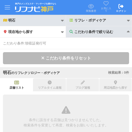
神戸のメンズエステ・マッサージを探すなら
お気に入
り
閲覧履歴
ログイン
明石
リフレ・ボディケア
現在地から探す
こだわり条件で絞り込む
こだわり条件で絞り込む
こだわり条件:
領収証発行可
こだわり条件をリセット
明石
検索結果 :
0
件
の
リフレクソロジー・ボディケア
21時以降も受付
24時以降も受付
初回割引あり
リピーター割引あり
店舗リスト
リアルタイム速報
ブログ速報
周辺地図から探す
団体割引
ポイントカード有
キャッシュレス決済OK
領収証発行可
条件に該当する店舗は見つかりませんでした。
2名様歓迎
団体様歓迎
検索条件を変更して再度、検索をお願いいたします。