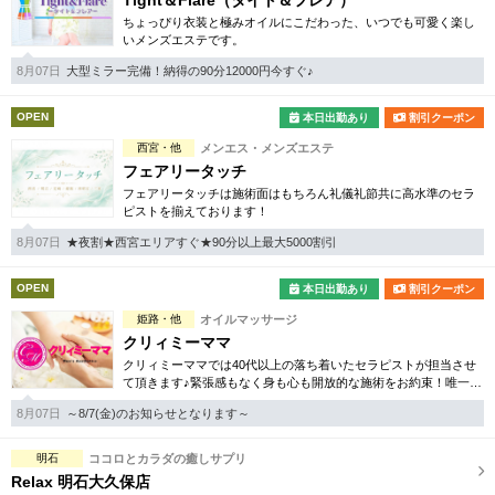
Tight＆Flare（タイト＆フレア）
ちょっぴり衣装と極みオイルにこだわった、いつでも可愛く楽し
いメンズエステです。
8月07日
大型ミラー完備！納得の90分12000円今すぐ♪
OPEN
本日出勤あり
割引クーポン
西宮・他
メンエス・メンズエステ
フェアリータッチ
フェアリータッチは施術面はもちろん礼儀礼節共に高水準のセラ
ピストを揃えております！
8月07日
★夜割★西宮エリアすぐ★90分以上最大5000割引
OPEN
本日出勤あり
割引クーポン
姫路・他
オイルマッサージ
クリィミーママ
クリィミーママでは40代以上の落ち着いたセラピストが担当させ
て頂きます♪緊張感もなく身も心も開放的な施術をお約束！唯一無
二のミセス専門店となります。
8月07日
～8/7(金)のお知らせとなります～
明石
ココロとカラダの癒しサプリ
Relax 明石大久保店