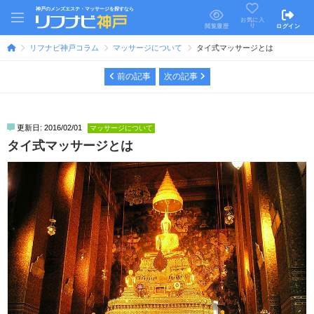
神戸のメンズエステ・マッサージを探すなら
お気に入
り
閲覧履歴
ログイン
リフナビ神戸コラム
マッサージについて
タイ式マッサージとは
前の記事
次の記事
更新日: 2016/02/01
マッサージについて
タイ式マッサージとは