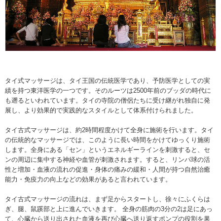
タイ式マッサージは、タイ王国の伝統医学であり、予防医学としての実
績を持つ東洋医学の一つです。そのルーツは2500年前のブッダの時代に
も遡るといわれています。タイの寺院の僧侶たちに受け継がれ独自に発
展し、より効果的で実践的なスタイルとして体系付けられました。
タイ古式マッサージは、約2時間程度かけて全身に施術を行います。タイ
の伝統的なマッサージでは、このように長い時間をかけてゆっくり施術
します。全身にある「セン」というエネルギーラインを刺激すると、セ
ンの周辺に集中する神経や血管が刺激されます。すると、リンパ球の活
性と増加・血液の流れの促進・身体の痛みの緩和・人間が持つ自然治癒
能力・免疫力の向上などの効果があると言われています。
タイ古式マッサージの流れは、まず足からスタートし、徐々にふくらは
ぎ、腿、鼠蹊部と上に進んでいきます。 全身の筋肉の3分の2は足にあっ
て、心臓から送り出された血液を再び心臓へ送り返すポンプの役割を果