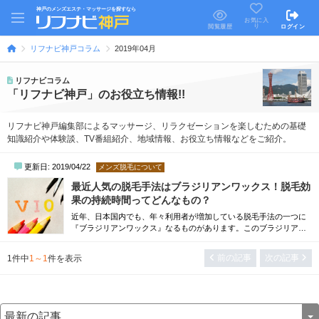
神戸のメンズエステ・マッサージを探すなら
お気に入
り
閲覧履歴
ログイン
リフナビ神戸コラム
2019年04月
リフナビコラム
「リフナビ神戸」のお役立ち情報!!
リフナビ神戸編集部によるマッサージ、リラクゼーションを楽しむための基礎
知識紹介や体験談、TV番組紹介、地域情報、お役立ち情報などをご紹介。
更新日: 2019/04/22
メンズ脱毛について
最近人気の脱毛手法はブラジリアンワックス！脱毛効
果の持続時間ってどんなもの？
近年、日本国内でも、年々利用者が増加している脱毛手法の一つに
『ブラジリアンワックス』なるものがあります。このブラジリアン
ワックスという脱毛手法は、はちみつなどの原料で作られた『脱毛
ワックス』を利用して、ムダ毛を毛根から抜きさるというもので
前の記事
次の記事
1
件中
1～1
件を表示
す。最新の脱毛手法と比較すると、かなり原始的な手法となるので
すが、その手軽さや、レーザー脱毛では処理できない部分まで脱毛
できるというメリットもあり、利用者が増えて...