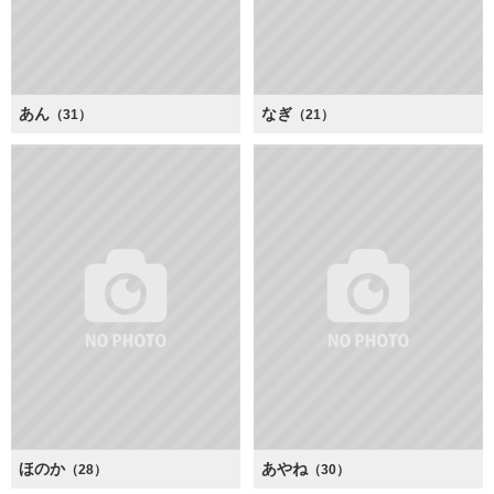
あん
なぎ
（31）
（21）
ほのか
あやね
（28）
（30）