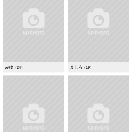
みゆ
ましろ
（24）
（19）