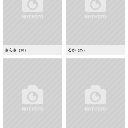
さらさ
るか
（30）
（25）