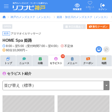
神戸のメンズエステ・マッサージを探すなら
お気に入
り
閲覧履歴
ログイン
神戸のメンズエステ（メンエス）
姫路・加古川のメンズエステ（メンエス）
OPEN
本日出勤あり
割引クーポン
姫路
アロマオイルマッサージ
HOME Spa 姫路
8:00～翌5:00（受付時間7:00～翌4:00）
不定休
60分10,000円～
15
トップ
ニュース
出勤
セラピスト
メニュー
クーポン
地図
セラピスト紹介