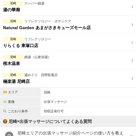
尼崎
スーパー銭湯
湯の華廊
尼崎
リフレクソロジー・ボディケア
Natural Garden あまがさきキューズモール店
尼崎
リフレクソロジー
りらくる 東塚口店
尼崎
銭湯（公衆浴場）
桜木温泉
尼崎
湯めぐり 四季彩風呂
極楽湯 尼崎店
エリア
尼崎
業種
出張マッサージ
こだわり条件
領収証発行可
尼崎×出張マッサージについてよくある質問
尼崎エリアの出張マッサージ紹介ページの使い方を教え
Q