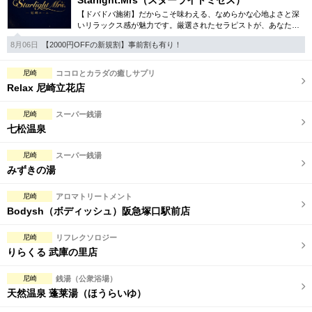
Starlight.Mrs（スターライトミセス）
【ドバドバ施術】だからこそ味わえる、なめらかな心地よさと深
いリラックス感が魅力です。厳選されたセラピストが、あなただ
けの特別な時間を演出。尼崎エリアでワンランク上の癒しをお探
8月06日
【2000円OFFの新規割】事前割も有り！
しなら、ぜひ。
尼崎
ココロとカラダの癒しサプリ
Relax 尼崎立花店
尼崎
スーパー銭湯
七松温泉
尼崎
スーパー銭湯
みずきの湯
尼崎
アロマトリートメント
Bodysh（ボディッシュ）阪急塚口駅前店
尼崎
リフレクソロジー
りらくる 武庫の里店
尼崎
銭湯（公衆浴場）
天然温泉 蓬莱湯（ほうらいゆ）