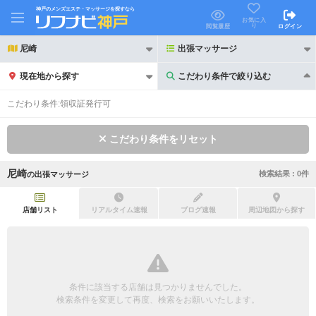
神戸のメンズエステ・マッサージを探すなら
お気に入
り
閲覧履歴
ログイン
尼崎
出張マッサージ
現在地から探す
こだわり条件で絞り込む
こだわり条件で絞り込む
こだわり条件:
領収証発行可
こだわり条件をリセット
尼崎
検索結果 :
0
件
の
出張マッサージ
21時以降も受付
24時以降も受付
初回割引あり
リピーター割引あり
店舗リスト
リアルタイム速報
ブログ速報
周辺地図から探す
団体割引
ポイントカード有
キャッシュレス決済OK
領収証発行可
条件に該当する店舗は見つかりませんでした。
2名様歓迎
団体様歓迎
検索条件を変更して再度、検索をお願いいたします。