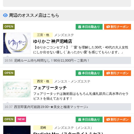
完全個室
半個室あり
ペアルームあり
シャワー室完備
周辺のオススメ店はこちら
フットバスあり
岩盤浴あり
OPEN
本日出勤あり
割引クーポン
三宮・他
メンズエステ
専用駐車場あり
有資格者在籍
ゆりかご 神戸尼崎店
【ゆりかごコンセプト】「¨愛¨を理解した30代・40代の大人女性
日本人スタッフのみ
女性スタッフのみ
にしか出せない優しく¨あったかい愛¨を感じてもらいます。」
スタッフ指名可
Ｗセラピスト
16:56
尼崎ルーム待ち時間なし！90分11,000円～ご案内！
駅から徒歩5分以内
OPEN
本日出勤あり
割引クーポン
西宮・他
メンエス・メンズエステ
こだわり条件を変更
フェアリータッチ
フェアリータッチは施術面はもちろん礼儀礼節共に高水準のセラ
ピストを揃えております！
閉じる
16:37
西宮即案内可姫路19:00~★美女と極液マッサージ♪
OPEN
NEW
本日出勤あり
割引クーポン
尼崎
メンズエステ（メンエス）