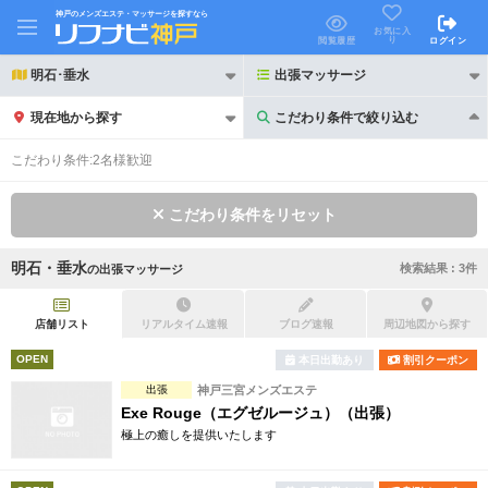
神戸のメンズエステ・マッサージを探すなら
お気に入
り
閲覧履歴
ログイン
明石･垂水
出張マッサージ
現在地から探す
こだわり条件で絞り込む
こだわり条件で絞り込む
こだわり条件:
2名様歓迎
こだわり条件をリセット
明石・垂水
検索結果 :
3
件
の
出張マッサージ
21時以降も受付
24時以降も受付
初回割引あり
リピーター割引あり
店舗リスト
リアルタイム速報
ブログ速報
周辺地図から探す
OPEN
本日出勤あり
割引クーポン
団体割引
ポイントカード有
出張
神戸三宮メンズエステ
キャッシュレス決済OK
領収証発行可
Exe Rouge（エグゼルージュ）（出張）
極上の癒しを提供いたします
2名様歓迎
団体様歓迎