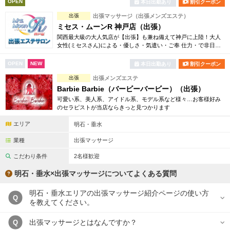
OPEN
本日出勤あり
割引クーポン
完全個室
半個室あり
出張
出張マッサージ（出張メンズエステ）
ペアルームあり
シャワー室完備
ミセス・ムーンR 神戸店（出張）
関西最大級の大人気店が【出張】も兼ね備えて神戸に上陸！大人
フットバスあり
岩盤浴あり
女性(ミセスさん)による・優しさ・気遣い・ご奉 仕力・で非日常
なひと時を過ごしていただけるそんな男性限定の大人気プライベ
ートサロン★
専用駐車場あり
有資格者在籍
OPEN
NEW
本日出勤あり
割引クーポン
出張
出張メンズエステ
日本人スタッフのみ
女性スタッフのみ
Barbie Barbie（バービーバービー）（出張）
可愛い系、美人系、アイドル系、モデル系など様々…お客様好み
スタッフ指名可
Ｗセラピスト
のセラピストが当店ならきっと見つかります
駅から徒歩5分以内
エリア
明石・垂水
業種
出張マッサージ
こだわり条件を変更
こだわり条件
2名様歓迎
明石・垂水×出張マッサージについてよくある質問
閉じる
明石・垂水エリアの出張マッサージ紹介ページの使い方
Q
を教えてください。
出張マッサージとはなんですか？
Q