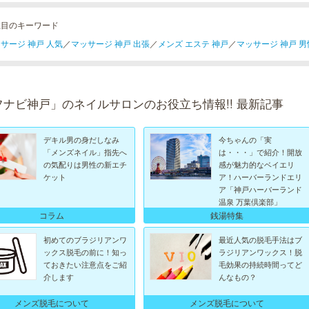
注目のキーワード
サージ 神戸 人気
／
マッサージ 神戸 出張
／
メンズ エステ 神戸
／
マッサージ 神戸 男
フナビ神戸」のネイルサロンのお役立ち情報!! 最新記事
デキル男の身だしなみ
今ちゃんの「実
「メンズネイル」指先へ
は・・・」で紹介！開放
の気配りは男性の新エチ
感が魅力的なベイエリ
ケット
ア！ハーバーランドエリ
ア「神戸ハーバーランド
温泉 万葉倶楽部」
コラム
銭湯特集
初めてのブラジリアンワ
最近人気の脱毛手法はブ
ックス脱毛の前に！知っ
ラジリアンワックス！脱
ておきたい注意点をご紹
毛効果の持続時間ってど
介します
んなもの？
メンズ脱毛について
メンズ脱毛について