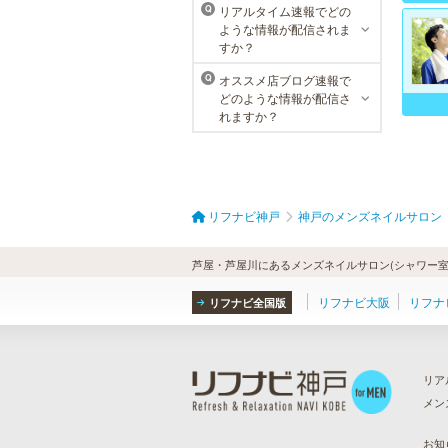
リアルタイム速報でどの
Q
るクリニックになりました。
ような情報が配信されま
すか？
オススメ店ブログ速報で
Q
どのような情報が配信さ
れますか？
リフナビ神戸
神戸のメンズネイルサロン
芦屋・芦屋川にあるメンズネイルサロン(シャワー室
リフナビ大阪
リフナ
リフナビ全国版
リア
メン
ら
）
お知