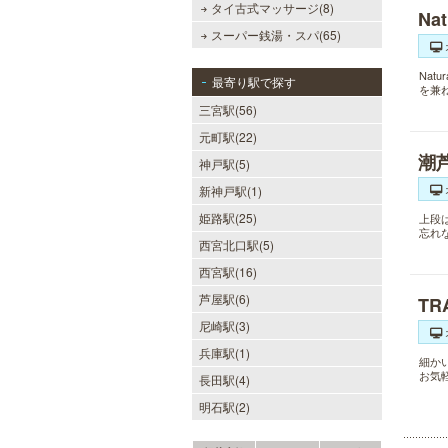
タイ古式マッサージ(8)
Na
スーパー銭湯・スパ(65)
Nat
最寄り駅で探す
を兼
三宮駅(56)
元町駅(22)
潮
神戸駅(5)
新神戸駅(1)
姫路駅(25)
上段
忘れ
西宮北口駅(5)
西宮駅(16)
芦屋駅(6)
TR
尼崎駅(3)
兵庫駅(1)
細か
お気
長田駅(4)
明石駅(2)