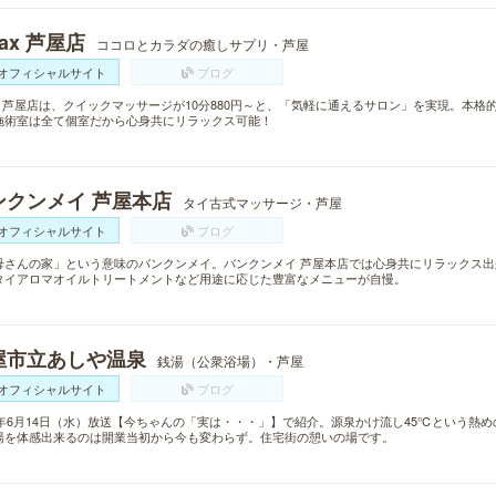
lax 芦屋店
ココロとカラダの癒しサプリ・芦屋
オフィシャルサイト
ブログ
lax 芦屋店は、クイックマッサージが10分880円～と、「気軽に通えるサロン」を実現。本
施術室は全て個室だから心身共にリラックス可能！
ンクンメイ 芦屋本店
タイ古式マッサージ・芦屋
オフィシャルサイト
ブログ
母さんの家」という意味のバンクンメイ。バンクンメイ 芦屋本店では心身共にリラックス
タイアロマオイルトリートメントなど用途に応じた豊富なメニューが自慢。
屋市立あしや温泉
銭湯（公衆浴場）・芦屋
オフィシャルサイト
ブログ
17年6月14日（水）放送【今ちゃんの「実は・・・」】で紹介。源泉かけ流し45℃という熱
湯を体感出来るのは開業当初から今も変わらず。住宅街の憩いの場です。