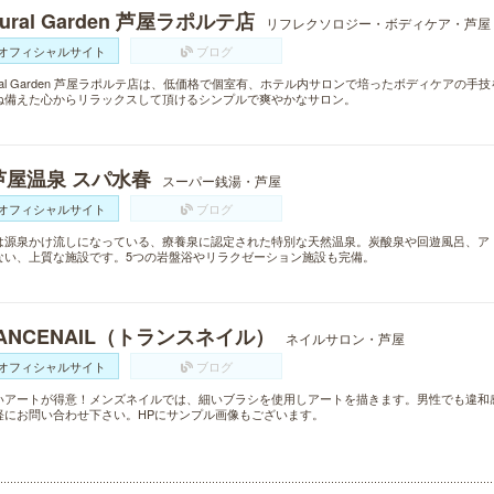
tural Garden 芦屋ラポルテ店
リフレクソロジー・ボディケア・芦屋
オフィシャルサイト
ブログ
ural Garden 芦屋ラポルテ店は、低価格で個室有、ホテル内サロンで培ったボディケア
ね備えた心からリラックスして頂けるシンプルで爽やかなサロン。
芦屋温泉 スパ水春
スーパー銭湯・芦屋
オフィシャルサイト
ブログ
は源泉かけ流しになっている、療養泉に認定された特別な天然温泉。炭酸泉や回遊風呂、ア
ない、上質な施設です。5つの岩盤浴やリラクゼーション施設も完備。
ANCENAIL（トランスネイル）
ネイルサロン・芦屋
オフィシャルサイト
ブログ
いアートが得意！メンズネイルでは、細いブラシを使用しアートを描きます。男性でも違和
軽にお問い合わせ下さい。HPにサンプル画像もございます。