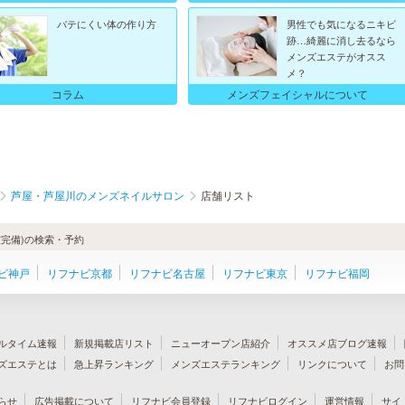
バテにくい体の作り方
男性でも気になるニキビ
跡…綺麗に消し去るなら
メンズエステがオスス
メ？
メンズフェイシャルについて
コラム
芦屋・芦屋川のメンズネイルサロン
店舗リスト
完備)の検索・予約
ビ神戸
リフナビ京都
リフナビ名古屋
リフナビ東京
リフナビ福岡
ルタイム速報
新規掲載店リスト
ニューオープン店紹介
オススメ店ブログ速報
ズエステとは
急上昇ランキング
メンズエステランキング
リンクについて
お問
らせ
広告掲載について
リフナビ会員登録
リフナビログイン
運営情報
サイ