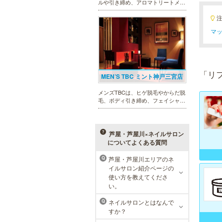
ルや引き締め、アロマトリートメン
ト、本格的なダイエットコース等、
幅広いメニューでお客様の美を応
援。初めてで不安という方には、初
マッ
回限定体験コースも多数取り揃えて
おります。
「リ
MEN’S TBC ミント神戸三宮店
メンズTBCは、ヒゲ脱毛やからだ脱
毛、ボディ引き締め、フェイシャル
等、清潔感を保ちたい方や、お手入
れを楽に済ませたい方を全力でサポ
ート致します。各種体験コースもご
用意し、お待ちしております。
芦屋・芦屋川×ネイルサロン
についてよくある質問
芦屋・芦屋川エリアのネ
Q
メンズリゼクリニック 神戸三
イルサロン紹介ページの
宮院
使い方を教えてくださ
い。
メンズリゼクリニックの永久脱毛が
全国で受けられます。多くの男性患
ネイルサロンとはなんで
Q
者様にご支持頂き、新宿1院から始
すか？
まったメンズリゼクリニックが、現
在では提携院含め全国10院を展開す