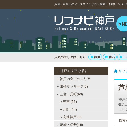
芦屋・芦屋川のメンズネイルサロン検索・予約(シャワー
人気のエリアはこちら
姫路
明石
三
神戸エリアで探す
リフ
神戸の全てのエリア
芦
出張マッサージ(3)
三宮・元町(69)
神戸
三宮 (53)
数ご
元町 (14)
エリ
高速神戸 (2)
検索
尼崎・伊丹(16)