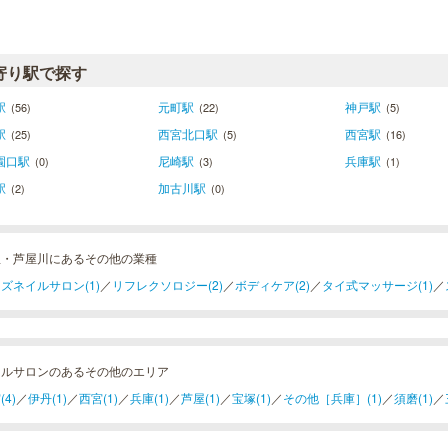
寄り駅で探す
駅
元町駅
神戸駅
(56)
(22)
(5)
駅
西宮北口駅
西宮駅
(25)
(5)
(16)
園口駅
尼崎駅
兵庫駅
(0)
(3)
(1)
駅
加古川駅
(2)
(0)
屋・芦屋川にあるその他の業種
ズネイルサロン(1)
／
リフレクソロジー(2)
／
ボディケア(2)
／
タイ式マッサージ(1)
／
イルサロンのあるその他のエリア
(4)
／
伊丹(1)
／
西宮(1)
／
兵庫(1)
／
芦屋(1)
／
宝塚(1)
／
その他［兵庫］(1)
／
須磨(1)
／