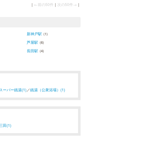
｜
←前の50件
｜
次の50件→
｜
新神戸駅
(1)
芦屋駅
(6)
長田駅
(4)
スーパー銭湯(1)
／
銭湯（公衆浴場）(1)
三田(1)