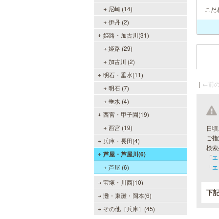
尼崎 (14)
こだ
伊丹 (2)
姫路・加古川(31)
姫路 (29)
加古川 (2)
明石・垂水(11)
｜
←前の
明石 (7)
垂水 (4)
西宮・甲子園(19)
西宮 (19)
日頃
ご指
兵庫・長田(4)
検索
芦屋・芦屋川(6)
「
エ
芦屋 (6)
「
エ
宝塚・川西(10)
下
灘・東灘・岡本(6)
その他［兵庫］(45)