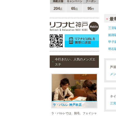
掲載店舗
キャンペーン
クーポン
204
65
95
店
店
件
最
三宮
姫路
甲子
明石
今行きたい、人気のメンズエ
ステ
芦
メン
ネ
三宮
ラ・パルレ 神戸本店
ラ・パルレでは、脱毛、フェイシャ