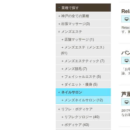
業種で探す
Re
神戸の全ての業種
出張マッサージ(3)
Re
メンズエステ
す。
店舗マッサージ (1)
メンズエステ（メンエス）
バ
(61)
メンズエステティック (7)
メンズ脱毛 (7)
「お
論、
フェイシャルエステ (5)
ダイエット・痩身 (5)
ネイルサロン
芦
メンズネイルサロン (12)
リフレ・ボディケア
20
なお
リフレクソロジー (40)
ボディケア (43)