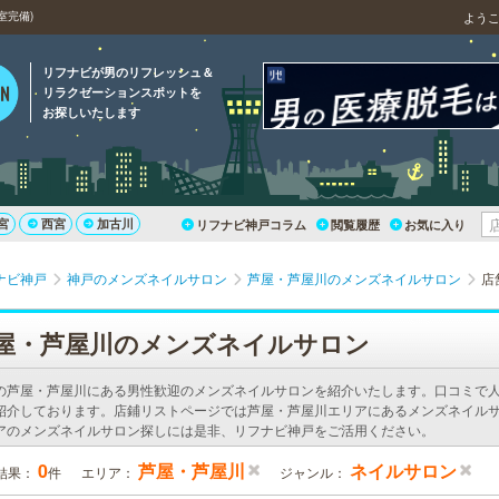
室完備)
よう
リフナビが男のリフレッシュ＆
リラクゼーションスポットを
お探しいたします
宮
西宮
加古川
リフナビ神戸コラム
閲覧履歴
お気に入り
ナビ神戸
神戸のメンズネイルサロン
芦屋・芦屋川のメンズネイルサロン
店
屋・芦屋川のメンズネイルサロン
の芦屋・芦屋川にある男性歓迎のメンズネイルサロンを紹介いたします。口コミで
紹介しております。店鋪リストページでは芦屋・芦屋川エリアにあるメンズネイルサ
アのメンズネイルサロン探しには是非、リフナビ神戸をご活用ください。
0
芦屋・芦屋川
ネイルサロン
結果：
件
エリア：
ジャンル：