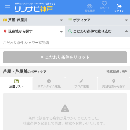
神戸のメンズエステ・マッサージを探すなら
お気に入
り
閲覧履歴
ログイン
芦屋･芦屋川
ボディケア
現在地から探す
こだわり条件で絞り込む
こだわり条件で絞り込む
こだわり条件:
シャワー室完備
こだわり条件をリセット
芦屋・芦屋川
検索結果 :
0
件
の
ボディケア
21時以降も受付
24時以降も受付
初回割引あり
リピーター割引あり
店舗リスト
リアルタイム速報
ブログ速報
周辺地図から探す
団体割引
ポイントカード有
キャッシュレス決済OK
領収証発行可
条件に該当する店舗は見つかりませんでした。
2名様歓迎
団体様歓迎
検索条件を変更して再度、検索をお願いいたします。