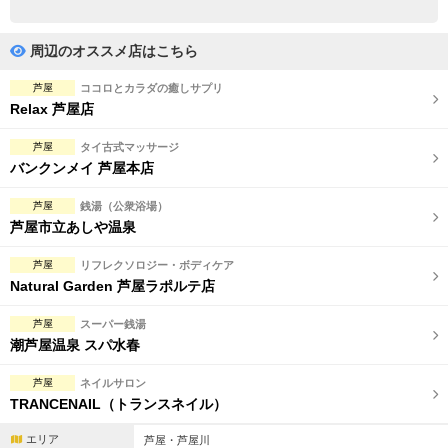
完全個室
半個室あり
ペアルームあり
シャワー室完備
周辺のオススメ店はこちら
フットバスあり
岩盤浴あり
芦屋
ココロとカラダの癒しサプリ
Relax 芦屋店
専用駐車場あり
有資格者在籍
芦屋
タイ古式マッサージ
日本人スタッフのみ
女性スタッフのみ
バンクンメイ 芦屋本店
スタッフ指名可
Ｗセラピスト
芦屋
銭湯（公衆浴場）
芦屋市立あしや温泉
駅から徒歩5分以内
芦屋
リフレクソロジー・ボディケア
Natural Garden 芦屋ラポルテ店
こだわり条件を変更
芦屋
スーパー銭湯
閉じる
潮芦屋温泉 スパ水春
芦屋
ネイルサロン
TRANCENAIL（トランスネイル）
エリア
芦屋・芦屋川