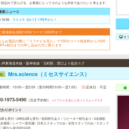
一切忘れて安らげる、お客様にとってそのような存在でありたいと考えます。
最新ニュース
8 16:56
ラスイチ【ゆう】17時半から！
ご新規様会員様100分コース1,000円オフ
オ
ならお電話の際に『リフナビを見た』で100分コース指名料から1000
OFF※前日までの申し込みの方に限ります
 / JR東海道本線・阪神各線「元町駅」西口より徒歩スグ
Mrs.science（ミセスサイエンス）
EN
業時間：10:00～翌2:00（受付時間10:00～翌1:00）
定休日：不定
0-1973-5490
（完全予約制）
※リフナビを見たと言うとスムーズです
だわりポイント
以降も受付 / 24時以降も受付 / 初回割引あり / リピーター割引あり / 2名様歓
 完全個室 / シャワー室完備 / 日本人スタッフのみ / 女性スタッフのみ / スタッフ
 / 駅から徒歩5分以内