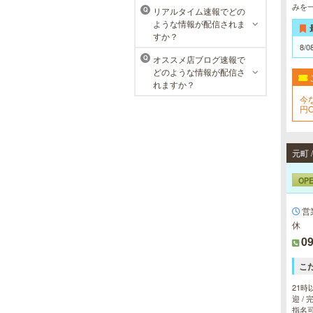
おります。
みを
リアルタイム速報でどの
Q
ような情報が配信されま
すか？
8/0
オススメ店ブログ速報で
Q
どのような情報が配信さ
れますか？
今
円
元町
OP
営
休
09
こ
21時
迎 /
指名可