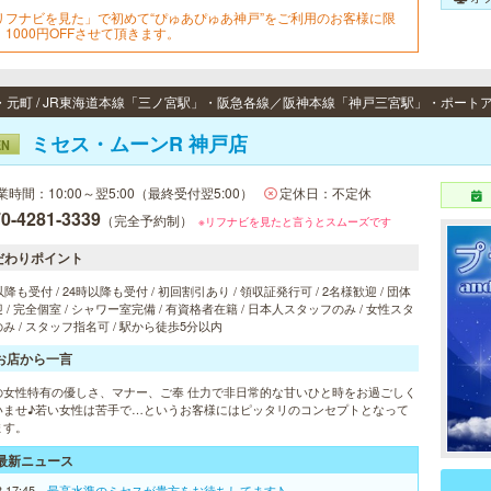
リフナビを見た」で初めて“ぴゅあぴゅあ神戸”をご利用のお客様に限
、1000円OFFさせて頂きます。
ミセス・ムーンR 神戸店
EN
業時間：10:00～翌5:00（最終受付翌5:00）
定休日：不定休
0-4281-3339
（完全予約制）
※リフナビを見たと言うとスムーズです
だわりポイント
以降も受付 / 24時以降も受付 / 初回割引あり / 領収証発行可 / 2名様歓迎 / 団体
 / 完全個室 / シャワー室完備 / 有資格者在籍 / 日本人スタッフのみ / 女性スタ
み / スタッフ指名可 / 駅から徒歩5分以内
お店から一言
の女性特有の優しさ、マナー、ご奉 仕力で非日常的な甘いひと時をお過ごしく
いませ♪若い女性は苦手で…というお客様にはピッタリのコンセプトとなって
ます。
最新ニュース
8 17:45
最高水準のミセスが貴方をお待ちしてます♪