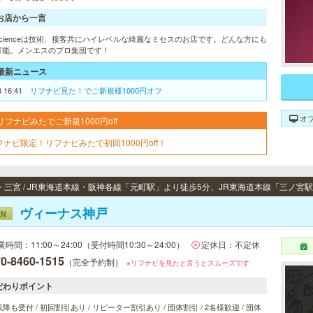
お店から一言
.scienceは技術、接客共にハイレベルな綺麗なミセスのお店です。どんな方にも
可能。メンエスのプロ集団です！
最新ニュース
8 16:41
リフナビ見た！でご新規様1000円オフ
オ
リフナビみたでご新規1000円off
フナビ限定！リフナビみたで初回1000円off！
ヴィーナス神戸
EN
業時間：11:00～24:00（受付時間10:30～24:00）
定休日：不定休
0-8460-1515
（完全予約制）
※リフナビを見たと言うとスムーズです
だわりポイント
以降も受付 / 初回割引あり / リピーター割引あり / 団体割引 / 2名様歓迎 / 団体