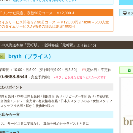
「リフナビ限定」夜割90分コース ￥12,000-♪
オ
イムサービス開催☆☆90分コース ⇒￥12,000円☆18:00～5:00入室
でのタイムサービス♪※指名の場合は別途1000円
 / JR東海道本線「元町駅」・阪神各線「元町駅」より徒歩1分
bryth（ブライス）
EN
業時間：10:00～翌5:00（受付時間9:00～翌3:30）
定休日：不定休
0-6688-8544
（完全予約制）
※リフナビを見たと言うとスムーズです
だわりポイント
以降も受付 / 24時以降も受付 / 初回割引あり / リピーター割引あり / 2名様歓
 完全個室 / シャワー室完備 / 有資格者在籍 / 日本人スタッフのみ / 女性スタッフ
/ スタッフ指名可 / 駅から徒歩5分以内
お店から一言
クス、サービス共に妥協なし 真髄を極めたセラピストと共に
最新ニュース