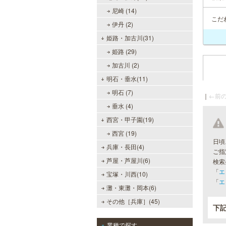
尼崎 (14)
こだ
伊丹 (2)
姫路・加古川(31)
姫路 (29)
加古川 (2)
明石・垂水(11)
明石 (7)
｜
←前の
垂水 (4)
西宮・甲子園(19)
西宮 (19)
日頃
兵庫・長田(4)
ご指
芦屋・芦屋川(6)
検索
「
エ
宝塚・川西(10)
「
エ
灘・東灘・岡本(6)
その他［兵庫］(45)
下
業種で探す