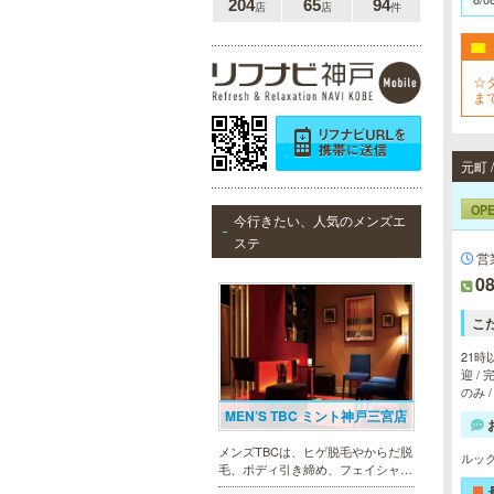
204
65
94
店
店
件
☆タ
ま
元町
OP
今行きたい、人気のメンズエ
ステ
営
08
こ
21時
迎 /
のみ 
MEN’S TBC ミント神戸三宮店
メンズTBCは、ヒゲ脱毛やからだ脱
ルッ
毛、ボディ引き締め、フェイシャル
等、清潔感を保ちたい方や、お手入