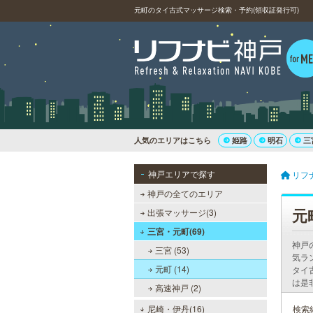
元町のタイ古式マッサージ検索・予約(領収証発行可)
人気のエリアはこちら
姫路
明石
三
神戸エリアで探す
リフ
神戸の全てのエリア
元
出張マッサージ(3)
三宮・元町(69)
神戸
三宮 (53)
気ラ
元町 (14)
タイ
は是
高速神戸 (2)
尼崎・伊丹(16)
検索