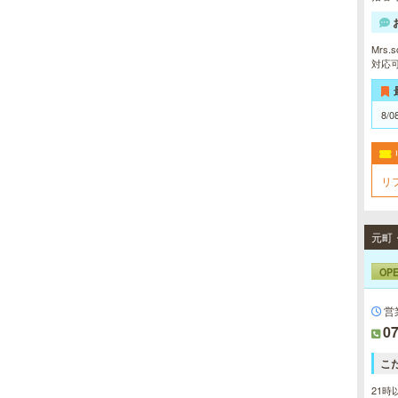
Mrs
対応
8/0
リ
OP
営
07
こ
21時