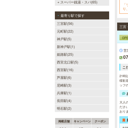
スーパー銭湯・スパ(65)
「
り
最寄り駅で探す
三宮駅(56)
元町駅(22)
OP
神戸駅(5)
新神戸駅(1)
営
姫路駅(25)
07
西宮北口駅(5)
こ
西宮駅(16)
21時
芦屋駅(6)
様歓迎
尼崎駅(3)
ッフの
兵庫駅(1)
長田駅(4)
大人
ださ
明石駅(2)
おり
掲載店舗
キャンペーン
クーポン
8/0