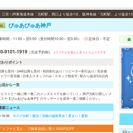
ぴゅあぴゅあ神戸
EN
業時間：11:00～翌5:00（受付時間10:30～翌3:30）
定休日：不定
0-9101-1919
（完全予約制）
※リフナビを見たと言うとスムーズです
だわりポイント
以降も受付 / 24時以降も受付 / 初回割引あり / リピーター割引あり / 完全個
 シャワー室完備 / 日本人スタッフのみ / スタッフ指名可 / 駅から徒歩5分以内
お店から一言
ラピストと一緒に唯一無二のメンズエステを創っていく』神戸元町の新しいメ
エステ【ぴゅあぴゅあ神戸】のマッサージを是非一度ご体験ください。
最新ニュース
8 18:36
今スグ元町！復活！別格の超絶美女！星まい！星割
「リフナビ見た」で御新規様に限り1000円OFF
オ