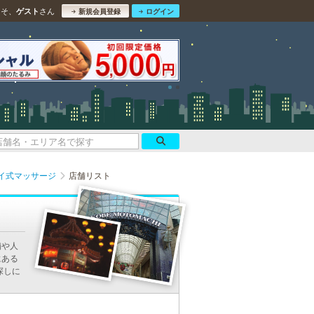
こそ、
さん
ゲスト
新規会員登録
ログイン
イ式マッサージ
店舗リスト
舗や人
にある
探しに