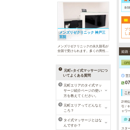
れを楽に済ませたい方を全力でサポ
ート致します。各種体験コースもご
8/0
用意し、お待ちしております。
ブ
メンズリゼクリニック 神戸三
し
宮院
い
メンズリゼクリニックの永久脱毛が
全国で受けられます。多くの男性患
者様にご支持頂き、新宿1院から始
まったメンズリゼクリニックが、現
OP
在では提携院含め全国10院を展開す
るクリニックになりました。
元町×タイ式マッサージにつ
いてよくある質問
営
07
元町エリアのタイ式マッ
Q
サージ紹介ページの使い
こ
ラ・パルレ 神戸本店
方を教えてください。
21時
ラ・パルレでは、脱毛、フェイシャ
元町エリアってどんなと
Q
引 /
ルや引き締め、アロマトリートメン
ころ？
ャワー
ト、本格的なダイエットコース等、
幅広いメニューでお客様の美を応
タイ式マッサージとはな
Q
援。初めてで不安という方には、初
んですか？
回限定体験コースも多数取り揃えて
スタ