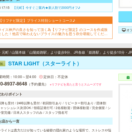
8 17:15
【元町】今すぐご案内★新人割で2000円オフ♪
【リフナビ限定】ブライス特別ショートコース♪
ライス神戸の良さを知って頂く為【リフナビ限定】のコースを作成致
オ
ました！他店で味わえないブライスの魅力を思う存分堪能してくださ
♪皆様ご予約を心よりお待ちしております！※フリー限定です。
STAR LIGHT（スターライト）
EN
業時間：10:00～翌4:00
定休日：不定休
0-8937-8648
（予約優先）
※リフナビを見たと言うとスムーズです
だわりポイント
以降も受付 / 24時以降も受付 / 初回割引あり / リピーター割引あり / 団体割
 キャッシュレス決済OK / 領収証発行可 / 2名様歓迎 / 団体様歓迎 / 完全個室 / シ
室完備 / 日本人スタッフのみ / スタッフ指名可
お店から一言
ーライトは貴方だけが知っている秘密の隠れ家のような場所で、ストレスや悩