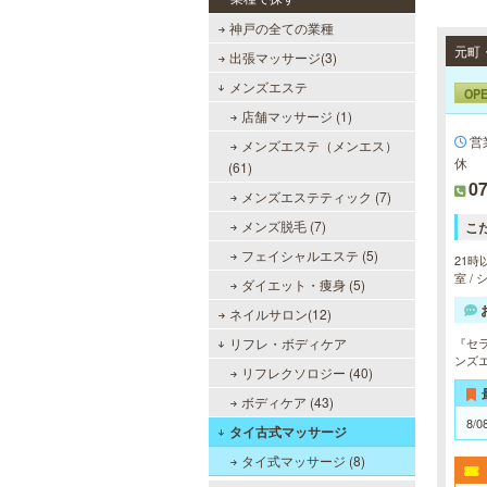
神戸の全ての業種
出張マッサージ(3)
メンズエステ
OP
店舗マッサージ (1)
営
メンズエステ（メンエス）
休
(61)
07
メンズエステティック (7)
メンズ脱毛 (7)
こ
フェイシャルエステ (5)
21時
室 /
ダイエット・痩身 (5)
ネイルサロン(12)
リフレ・ボディケア
『セ
ンズ
リフレクソロジー (40)
ボディケア (43)
8/0
タイ古式マッサージ
タイ式マッサージ (8)