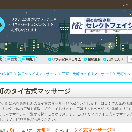
よう
リフナビが男のリフレッシュ＆
リラクゼーションスポットを
お探しいたします
宮
西宮
加古川
リフナビ神戸コラム
閲覧履歴
お気に入り
ナビ神戸
神戸のタイ式マッサージ
三宮・元町のタイ式マッサージ
元町のタ
町のタイ古式マッサージ
の元町にある男性歓迎のタイ古式マッサージを紹介いたします。口コミで人気の店
ンキング上位の店舗を多数ご紹介しております。店鋪リストページでは元町エリア
古式マッサージを一覧から探すことができます。 このエリアのタイ古式マッサージ
非、リフナビ神戸をご活用ください。
0
元町
タイ式マッサージ
結果：
件
エリア：
ジャンル：