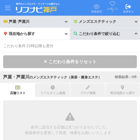
神戸のメンズエステ・マッサージを探すなら
お気に入
り
閲覧履歴
ログイン
芦屋･芦屋川
メンズエステティック
現在地から探す
こだわり条件で絞り込む
こだわり条件で絞り込む
こだわり条件:
21時以降も受付
こだわり条件をリセット
芦屋・芦屋川
検索結果 :
0
件
の
メンズエステティック（美容・痩身エステ）
21時以降も受付
24時以降も受付
初回割引あり
リピーター割引あり
店舗リスト
リアルタイム速報
ブログ速報
周辺地図から探す
団体割引
ポイントカード有
キャッシュレス決済OK
領収証発行可
条件に該当する店舗は見つかりませんでした。
2名様歓迎
団体様歓迎
検索条件を変更して再度、検索をお願いいたします。