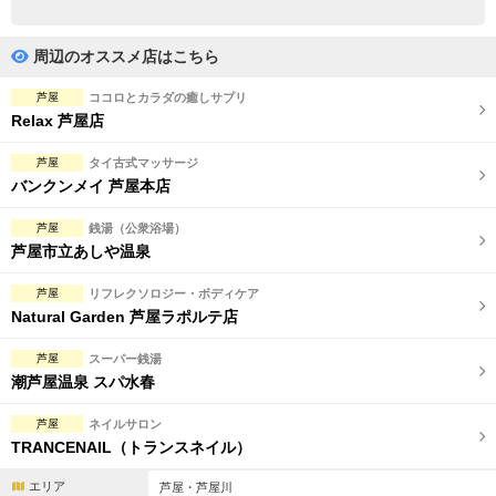
完全個室
半個室あり
ペアルームあり
シャワー室完備
周辺のオススメ店はこちら
フットバスあり
岩盤浴あり
芦屋
ココロとカラダの癒しサプリ
Relax 芦屋店
専用駐車場あり
有資格者在籍
芦屋
タイ古式マッサージ
日本人スタッフのみ
女性スタッフのみ
バンクンメイ 芦屋本店
スタッフ指名可
Ｗセラピスト
芦屋
銭湯（公衆浴場）
芦屋市立あしや温泉
駅から徒歩5分以内
芦屋
リフレクソロジー・ボディケア
Natural Garden 芦屋ラポルテ店
こだわり条件を変更
芦屋
スーパー銭湯
閉じる
潮芦屋温泉 スパ水春
芦屋
ネイルサロン
TRANCENAIL（トランスネイル）
エリア
芦屋・芦屋川