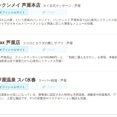
ンクンメイ 芦屋本店
タイ古式マッサージ・芦屋
オフィシャルサイト
ブログ
母さんの家」という意味のバンクンメイ。バンクンメイ 芦屋本店では心身共にリラックス
タイアロマオイルトリートメントなど用途に応じた豊富なメニューが自慢。
lax 芦屋店
ココロとカラダの癒しサプリ・芦屋
オフィシャルサイト
ブログ
lax 芦屋店は、クイックマッサージが10分880円～と、「気軽に通えるサロン」を実現。本
施術室は全て個室だから心身共にリラックス可能！
芦屋温泉 スパ水春
スーパー銭湯・芦屋
オフィシャルサイト
ブログ
は源泉かけ流しになっている、療養泉に認定された特別な天然温泉。炭酸泉や回遊風呂、ア
ない、上質な施設です。5つの岩盤浴やリラクゼーション施設も完備。