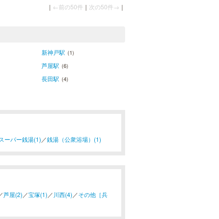
｜
←前の50件
｜
次の50件→
｜
新神戸駅
(1)
芦屋駅
(6)
長田駅
(4)
スーパー銭湯(1)
／
銭湯（公衆浴場）(1)
／
芦屋(2)
／
宝塚(1)
／
川西(4)
／
その他［兵