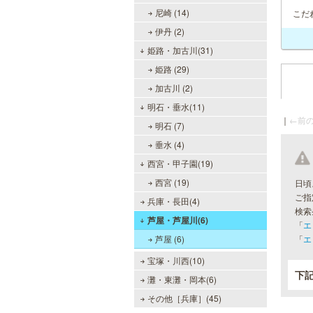
尼崎 (14)
こだ
伊丹 (2)
姫路・加古川(31)
姫路 (29)
加古川 (2)
明石・垂水(11)
｜
←前の
明石 (7)
垂水 (4)
西宮・甲子園(19)
西宮 (19)
日頃
ご指
兵庫・長田(4)
検索
芦屋・芦屋川(6)
「
エ
芦屋 (6)
「
エ
宝塚・川西(10)
下
灘・東灘・岡本(6)
その他［兵庫］(45)