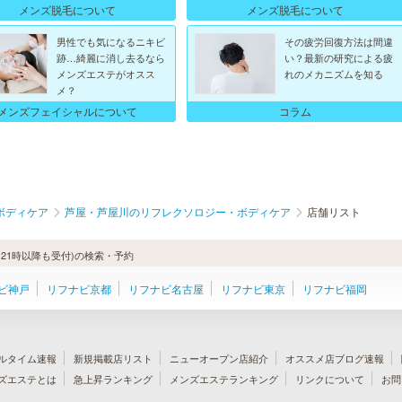
メンズ脱毛について
メンズ脱毛について
男性でも気になるニキビ
その疲労回復方法は間違
跡…綺麗に消し去るなら
い？最新の研究による疲
メンズエステがオスス
れのメカニズムを知る
メ？
メンズフェイシャルについて
コラム
ボディケア
芦屋・芦屋川のリフレクソロジー・ボディケア
店舗リスト
21時以降も受付)の検索・予約
ビ神戸
リフナビ京都
リフナビ名古屋
リフナビ東京
リフナビ福岡
ルタイム速報
新規掲載店リスト
ニューオープン店紹介
オススメ店ブログ速報
ズエステとは
急上昇ランキング
メンズエステランキング
リンクについて
お問