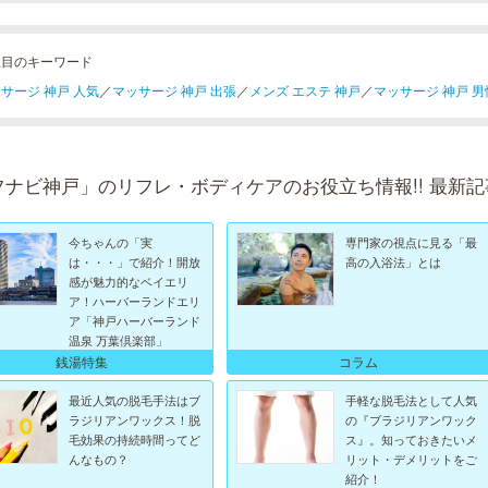
注目のキーワード
サージ 神戸 人気
／
マッサージ 神戸 出張
／
メンズ エステ 神戸
／
マッサージ 神戸 男
フナビ神戸」のリフレ・ボディケアのお役立ち情報!! 最新記
今ちゃんの「実
専門家の視点に見る「最
は・・・」で紹介！開放
高の入浴法」とは
感が魅力的なベイエリ
ア！ハーバーランドエリ
ア「神戸ハーバーランド
温泉 万葉倶楽部」
銭湯特集
コラム
最近人気の脱毛手法はブ
手軽な脱毛法として人気
ラジリアンワックス！脱
の『ブラジリアンワック
毛効果の持続時間ってど
ス』。知っておきたいメ
んなもの？
リット・デメリットをご
紹介！