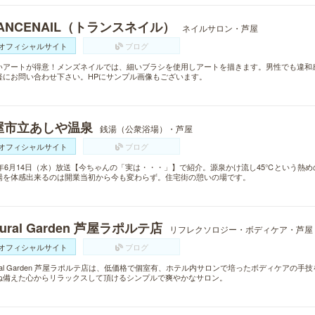
ANCENAIL（トランスネイル）
ネイルサロン・芦屋
オフィシャルサイト
ブログ
いアートが得意！メンズネイルでは、細いブラシを使用しアートを描きます。男性でも違和
軽にお問い合わせ下さい。HPにサンプル画像もございます。
屋市立あしや温泉
銭湯（公衆浴場）・芦屋
オフィシャルサイト
ブログ
17年6月14日（水）放送【今ちゃんの「実は・・・」】で紹介。源泉かけ流し45℃という熱
湯を体感出来るのは開業当初から今も変わらず。住宅街の憩いの場です。
tural Garden 芦屋ラポルテ店
リフレクソロジー・ボディケア・芦屋
オフィシャルサイト
ブログ
ural Garden 芦屋ラポルテ店は、低価格で個室有、ホテル内サロンで培ったボディケア
ね備えた心からリラックスして頂けるシンプルで爽やかなサロン。