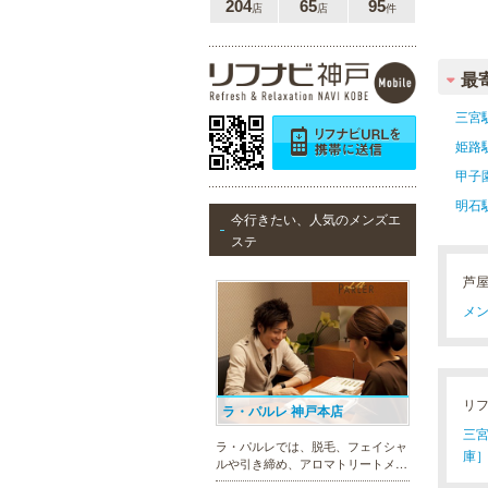
204
65
95
店
店
件
最
三宮
姫路
甲子
明石
今行きたい、人気のメンズエ
ステ
芦
メン
リ
ラ・パルレ 神戸本店
三宮(
ラ・パルレでは、脱毛、フェイシャ
庫］
ルや引き締め、アロマトリートメン
ト、本格的なダイエットコース等、