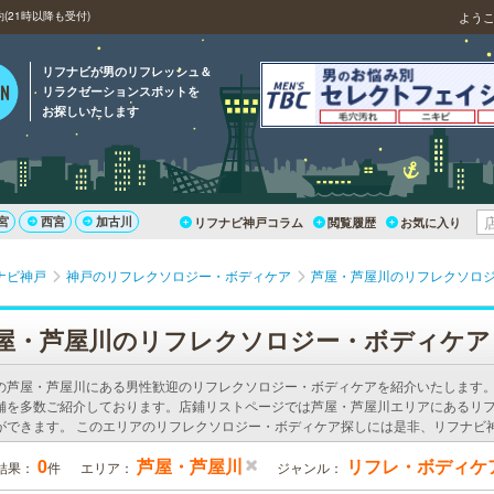
21時以降も受付)
よう
リフナビが男のリフレッシュ＆
リラクゼーションスポットを
お探しいたします
宮
西宮
加古川
リフナビ神戸コラム
閲覧履歴
お気に入り
ナビ神戸
神戸のリフレクソロジー・ボディケア
芦屋・芦屋川のリフレクソロ
屋・芦屋川のリフレクソロジー・ボディケア
の芦屋・芦屋川にある男性歓迎のリフレクソロジー・ボディケアを紹介いたします
舗を多数ご紹介しております。店鋪リストページでは芦屋・芦屋川エリアにあるリ
ができます。 このエリアのリフレクソロジー・ボディケア探しには是非、リフナビ
0
芦屋・芦屋川
リフレ・ボディケ
結果：
件
エリア：
ジャンル：