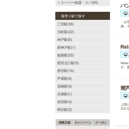
スーパー銭湯・スパ(65)
バ
最寄り駅で探す
「お
三宮駅(56)
論、
元町駅(22)
神戸駅(5)
Re
新神戸駅(1)
姫路駅(25)
西宮北口駅(5)
Re
す。
西宮駅(16)
芦屋駅(6)
尼崎駅(3)
潮
兵庫駅(1)
長田駅(4)
上段
忘れ
明石駅(2)
掲載店舗
キャンペーン
クーポン