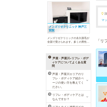
幅広いメニューでお客様の美を応
援。初めてで不安という方には、初
回限定体験コースも多数取り揃えて
おります。
マッ
メンズリゼクリニック 神戸三
宮院
メンズリゼクリニックの永久脱毛が
「リ
全国で受けられます。多くの男性患
者様にご支持頂き、新宿1院から始
まったメンズリゼクリニックが、現
在では提携院含め全国10院を展開す
るクリニックになりました。
芦屋・芦屋川×リフレ・ボデ
ィケアについてよくある質
問
芦屋・芦屋川エリアのリ
Q
MEN’S TBC ミント神戸三宮店
フレ・ボディケア紹介ペ
ージの使い方を教えてく
メンズTBCは、ヒゲ脱毛やからだ脱
ださい。
毛、ボディ引き締め、フェイシャル
等、清潔感を保ちたい方や、お手入
リフレ・ボディケアとは
Q
れを楽に済ませたい方を全力でサポ
なんですか？
ート致します。各種体験コースもご
用意し、お待ちしております。
リアルタイム速報でどの
Q