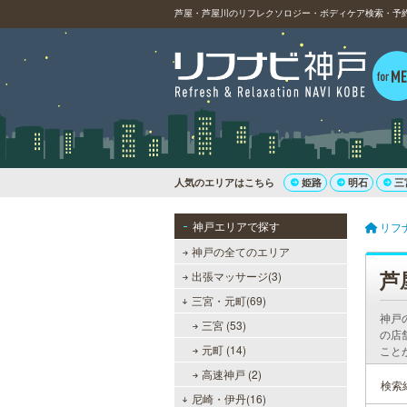
芦屋・芦屋川のリフレクソロジー・ボディケア検索・予約(
人気のエリアはこちら
姫路
明石
三
神戸エリアで探す
リフ
神戸の全てのエリア
芦
出張マッサージ(3)
三宮・元町(69)
神戸
三宮 (53)
の店
元町 (14)
こと
高速神戸 (2)
検索
尼崎・伊丹(16)