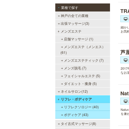
業種で探す
TR
神戸の全ての業種
出張マッサージ(3)
細か
メンズエステ
お気
店舗マッサージ (1)
メンズエステ（メンエス）
芦
(61)
メンズエステティック (7)
メンズ脱毛 (7)
20
なお
フェイシャルエステ (5)
ダイエット・痩身 (5)
ネイルサロン(12)
Na
リフレ・ボディケア
リフレクソロジー (40)
Nat
を兼
ボディケア (43)
タイ古式マッサージ(8)