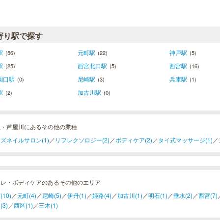
寄り駅で探す
駅
元町駅
神戸駅
(56)
(22)
(5)
駅
西宮北口駅
西宮駅
(25)
(5)
(16)
園口駅
尼崎駅
兵庫駅
(0)
(3)
(1)
駅
加古川駅
(2)
(0)
屋・芦屋川にあるその他の業種
ズネイルサロン(1)
／
リフレクソロジー(2)
／
ボディケア(2)
／
タイ式マッサージ(1)
／
フレ・ボディケアのあるその他のエリア
10)
／
元町(4)
／
尼崎(5)
／
伊丹(1)
／
姫路(4)
／
加古川(1)
／
明石(1)
／
垂水(2)
／
西宮(7)
(3)
／
西区(1)
／
三木(1)