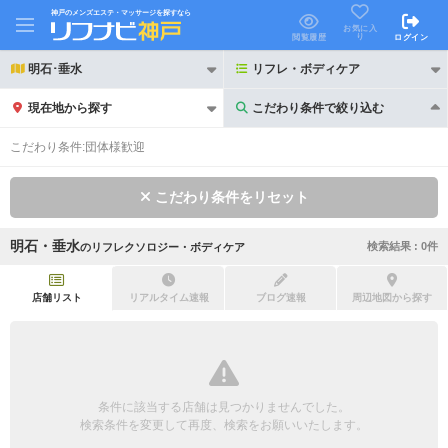
神戸のメンズエステ・マッサージを探すなら
お気に入
り
閲覧履歴
ログイン
明石･垂水
リフレ・ボディケア
現在地から探す
こだわり条件で絞り込む
こだわり条件で絞り込む
こだわり条件:
団体様歓迎
こだわり条件をリセット
明石・垂水
検索結果 :
0
件
の
リフレクソロジー・ボディケア
21時以降も受付
24時以降も受付
初回割引あり
リピーター割引あり
店舗リスト
リアルタイム速報
ブログ速報
周辺地図から探す
団体割引
ポイントカード有
キャッシュレス決済OK
領収証発行可
条件に該当する店舗は見つかりませんでした。
2名様歓迎
団体様歓迎
検索条件を変更して再度、検索をお願いいたします。