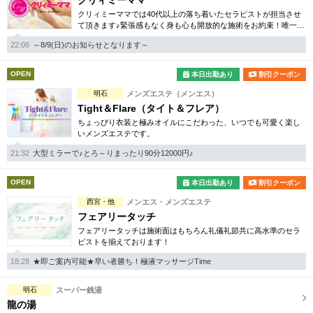
クリィミーママ
クリィミーママでは40代以上の落ち着いたセラピストが担当させ
て頂きます♪緊張感もなく身も心も開放的な施術をお約束！唯一無
二のミセス専門店となります。
22:06
～8/9(日)のお知らせとなります～
OPEN
本日出勤あり
割引クーポン
明石
メンズエステ（メンエス）
Tight＆Flare（タイト＆フレア）
ちょっぴり衣装と極みオイルにこだわった、いつでも可愛く楽し
いメンズエステです。
21:32
大型ミラーで♪とろ～りまったり90分12000円♪
OPEN
本日出勤あり
割引クーポン
西宮・他
メンエス・メンズエステ
フェアリータッチ
フェアリータッチは施術面はもちろん礼儀礼節共に高水準のセラ
ピストを揃えております！
18:28
★即ご案内可能★早い者勝ち！極液マッサージTime
明石
スーパー銭湯
龍の湯