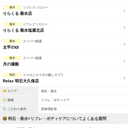
垂水
リフレクソロジー
りらくる 垂水店
垂水
リフレクソロジー
りらくる 垂水塩屋北店
垂水
スーパー銭湯
太平のゆ
垂水
スーパー銭湯
月の湯船
明石
ココロとカラダの癒しサプリ
Relax 明石大久保店
エリア
明石・垂水
業種
リフレ・ボディケア
こだわり条件
団体様歓迎
明石・垂水×リフレ・ボディケアについてよくある質問