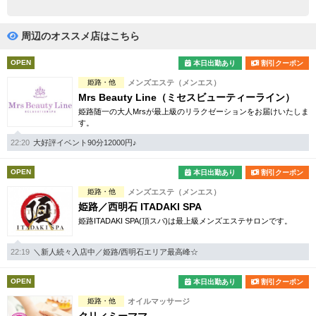
完全個室
半個室あり
ペアルームあり
シャワー室完備
周辺のオススメ店はこちら
フットバスあり
岩盤浴あり
OPEN
本日出勤あり
割引クーポン
姫路・他
メンズエステ（メンエス）
専用駐車場あり
有資格者在籍
Mrs Beauty Line（ミセスビューティーライン）
姫路随一の大人Mrsが最上級のリラクゼーションをお届けいたしま
日本人スタッフのみ
女性スタッフのみ
す。
スタッフ指名可
Ｗセラピスト
22:20
大好評イベント90分12000円♪
駅から徒歩5分以内
OPEN
本日出勤あり
割引クーポン
姫路・他
メンズエステ（メンエス）
こだわり条件を変更
姫路／西明石 ITADAKI SPA
姫路ITADAKI SPA(頂スパ)は最上級メンズエステサロンです。
閉じる
22:19
＼新人続々入店中／姫路/西明石エリア最高峰☆
OPEN
本日出勤あり
割引クーポン
姫路・他
オイルマッサージ