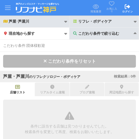
神戸のメンズエステ・マッサージを探すなら
お気に入
り
閲覧履歴
ログイン
芦屋･芦屋川
リフレ・ボディケア
現在地から探す
こだわり条件で絞り込む
こだわり条件で絞り込む
こだわり条件:
団体様歓迎
こだわり条件をリセット
芦屋・芦屋川
検索結果 :
0
件
の
リフレクソロジー・ボディケア
21時以降も受付
24時以降も受付
初回割引あり
リピーター割引あり
店舗リスト
リアルタイム速報
ブログ速報
周辺地図から探す
団体割引
ポイントカード有
キャッシュレス決済OK
領収証発行可
条件に該当する店舗は見つかりませんでした。
2名様歓迎
団体様歓迎
検索条件を変更して再度、検索をお願いいたします。