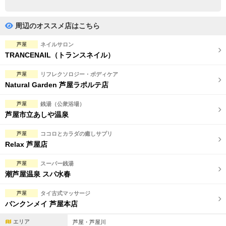
完全個室
半個室あり
ペアルームあり
シャワー室完備
周辺のオススメ店はこちら
フットバスあり
岩盤浴あり
芦屋
ネイルサロン
TRANCENAIL（トランスネイル）
専用駐車場あり
有資格者在籍
芦屋
リフレクソロジー・ボディケア
日本人スタッフのみ
女性スタッフのみ
Natural Garden 芦屋ラポルテ店
スタッフ指名可
Ｗセラピスト
芦屋
銭湯（公衆浴場）
芦屋市立あしや温泉
駅から徒歩5分以内
芦屋
ココロとカラダの癒しサプリ
Relax 芦屋店
こだわり条件を変更
芦屋
スーパー銭湯
閉じる
潮芦屋温泉 スパ水春
芦屋
タイ古式マッサージ
バンクンメイ 芦屋本店
エリア
芦屋・芦屋川