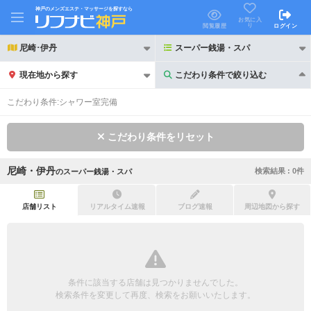
神戸のメンズエステ・マッサージを探すなら
お気に入
り
閲覧履歴
ログイン
尼崎･伊丹
スーパー銭湯・スパ
現在地から探す
こだわり条件で絞り込む
こだわり条件で絞り込む
こだわり条件:
シャワー室完備
こだわり条件をリセット
尼崎・伊丹
検索結果 :
0
件
の
スーパー銭湯・スパ
21時以降も受付
24時以降も受付
初回割引あり
リピーター割引あり
店舗リスト
リアルタイム速報
ブログ速報
周辺地図から探す
団体割引
ポイントカード有
キャッシュレス決済OK
領収証発行可
条件に該当する店舗は見つかりませんでした。
2名様歓迎
団体様歓迎
検索条件を変更して再度、検索をお願いいたします。