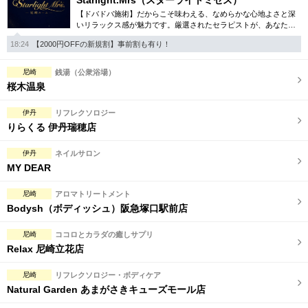
Starlight.Mrs（スターライトミセス）
【ドバドバ施術】だからこそ味わえる、なめらかな心地よさと深
いリラックス感が魅力です。厳選されたセラピストが、あなただ
けの特別な時間を演出。尼崎エリアでワンランク上の癒しをお探
18:24
【2000円OFFの新規割】事前割も有り！
しなら、ぜひ。
尼崎
銭湯（公衆浴場）
桜木温泉
伊丹
リフレクソロジー
りらくる 伊丹瑞穂店
伊丹
ネイルサロン
MY DEAR
尼崎
アロマトリートメント
Bodysh（ボディッシュ）阪急塚口駅前店
尼崎
ココロとカラダの癒しサプリ
Relax 尼崎立花店
尼崎
リフレクソロジー・ボディケア
Natural Garden あまがさきキューズモール店