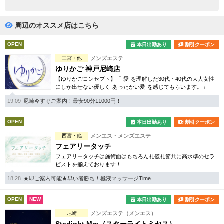
完全個室
半個室あり
ペアルームあり
シャワー室完備
周辺のオススメ店はこちら
フットバスあり
岩盤浴あり
OPEN
本日出勤あり
割引クーポン
三宮・他
メンズエステ
専用駐車場あり
有資格者在籍
ゆりかご 神戸尼崎店
【ゆりかごコンセプト】「¨愛¨を理解した30代・40代の大人女性
日本人スタッフのみ
女性スタッフのみ
にしか出せない優しく¨あったかい愛¨を感じてもらいます。」
スタッフ指名可
Ｗセラピスト
19:09
尼崎今すぐご案内！最安90分11000円！
駅から徒歩5分以内
OPEN
本日出勤あり
割引クーポン
西宮・他
メンエス・メンズエステ
こだわり条件を変更
フェアリータッチ
フェアリータッチは施術面はもちろん礼儀礼節共に高水準のセラ
ピストを揃えております！
閉じる
18:28
★即ご案内可能★早い者勝ち！極液マッサージTime
OPEN
NEW
本日出勤あり
割引クーポン
尼崎
メンズエステ（メンエス）