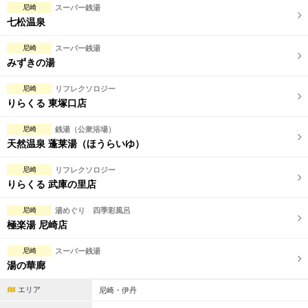
尼崎
スーパー銭湯
七松温泉
尼崎
スーパー銭湯
みずきの湯
尼崎
リフレクソロジー
りらくる 東塚口店
尼崎
銭湯（公衆浴場）
天然温泉 蓬莱湯（ほうらいゆ）
尼崎
リフレクソロジー
りらくる 武庫の里店
尼崎
湯めぐり 四季彩風呂
極楽湯 尼崎店
尼崎
スーパー銭湯
湯の華廊
エリア
尼崎・伊丹